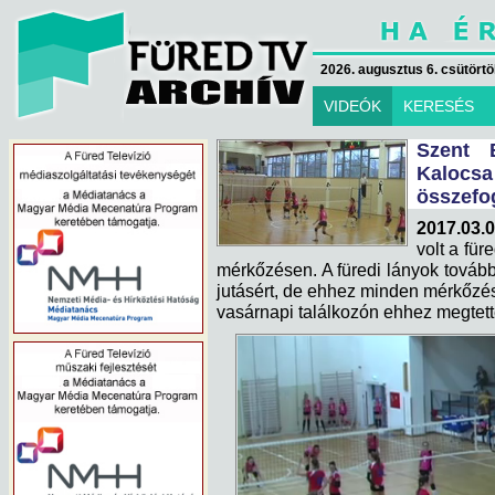
2026. augusztus 6. csütörtök
VIDEÓK
KERESÉS
Szent 
Kalocsa
összefo
2017.03.0
volt a für
mérkőzésen. A füredi lányok tovább
jutásért, de ehhez minden mérkőzésü
vasárnapi találkozón ehhez megtett