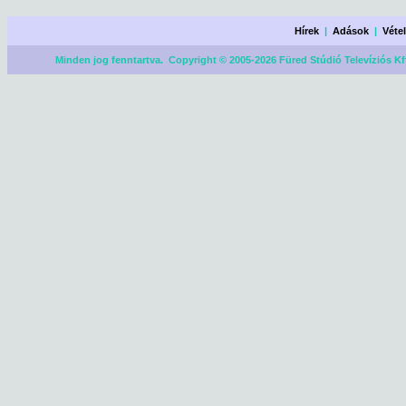
Hírek
|
Adások
|
Véte
Minden jog fenntartva. Copyright © 2005-2026 Füred Stúdió Televíziós Kf