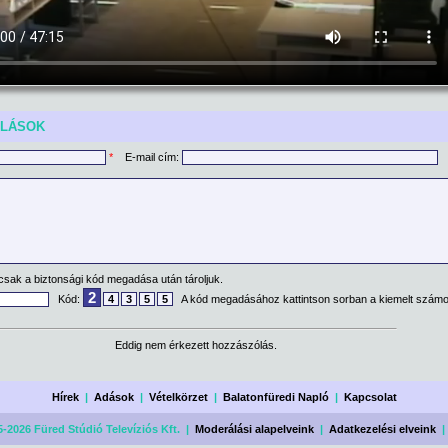
ÓLÁSOK
*
E-mail cím:
csak a biztonsági kód megadása után tároljuk.
2
Kód:
4
3
5
5
A kód megadásához kattintson sorban a kiemelt számo
Eddig nem érkezett hozzászólás.
Hírek
|
Adások
|
Vételkörzet
|
Balatonfüredi Napló
|
Kapcsolat
-2026 Füred Stúdió Televíziós Kft. |
Moderálási alapelveink
|
Adatkezelési elveink
|