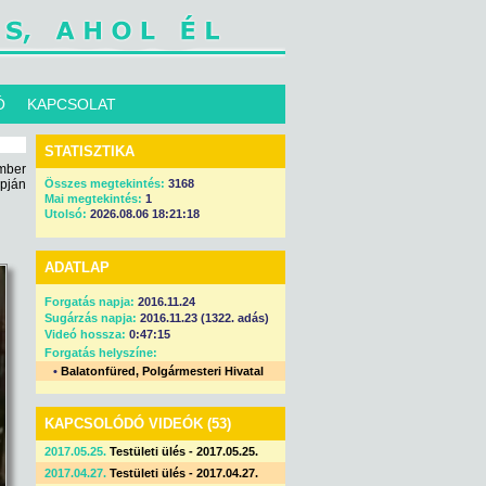
Ó
KAPCSOLAT
STATISZTIKA
ember
apján
Összes megtekintés:
3168
Mai megtekintés:
1
Utolsó:
2026.08.06 18:21:18
ADATLAP
Forgatás napja:
2016.11.24
Sugárzás napja:
2016.11.23 (1322. adás)
Videó hossza:
0:47:15
Forgatás helyszíne:
•
Balatonfüred, Polgármesteri Hivatal
KAPCSOLÓDÓ VIDEÓK (53)
2017.05.25.
Testületi ülés - 2017.05.25.
2017.04.27.
Testületi ülés - 2017.04.27.