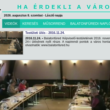
2026. augusztus 8. szombat - László napja
VIDEÓK
KERESÉS
MŰSORREND
BALATONFÜREDI NAPL
Testületi ülés - 2016.11.24.
2016.11.24. •
Balatonfüred Képviselő-testületének 2016. nov
24-i ülésének nyílt része. A napirendi pontok a város honl
olvashatók: www.balatonfured.hu