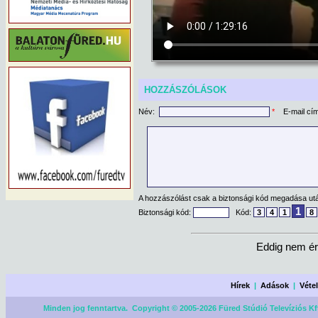
HOZZÁSZÓLÁSOK
Név:
*
E-mail cí
A hozzászólást csak a biztonsági kód megadása után
1
Biztonsági kód:
Kód:
3
4
1
8
Eddig nem ér
Hírek
|
Adások
|
Véte
Minden jog fenntartva. Copyright © 2005-2026 Füred Stúdió Televíziós Kf