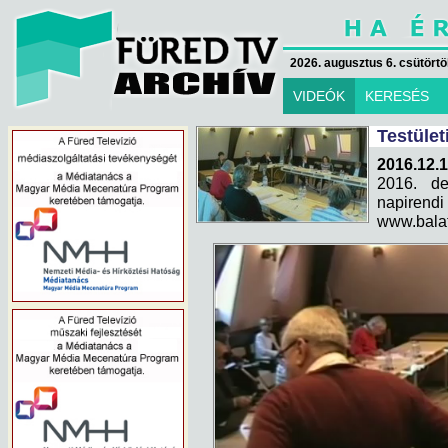
2026. augusztus 6. csütörtök
VIDEÓK
KERESÉS
Testület
2016.12.1
2016. de
napirend
www.bala