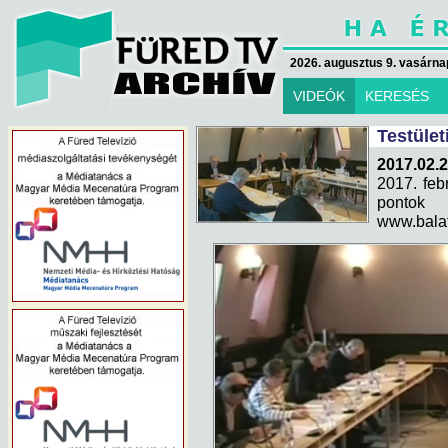
2026. augusztus 9. vasárna
VIDEÓK
KERESÉS
Testület
2017.02.2
2017. febr
pontok
www.bala