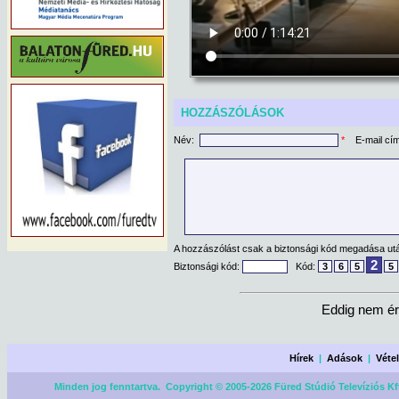
HOZZÁSZÓLÁSOK
Név:
*
E-mail cí
A hozzászólást csak a biztonsági kód megadása után
2
Biztonsági kód:
Kód:
3
6
5
5
Eddig nem ér
Hírek
|
Adások
|
Véte
Minden jog fenntartva. Copyright © 2005-2026 Füred Stúdió Televíziós Kf