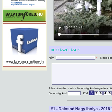
HOZZÁSZÓLÁSOK
Név:
*
E-mail cí
A hozzászólást csak a biztonsági kód megadása után
5
Biztonsági kód:
Kód:
2
9
4
5
#1 - Dalosné Nagy Ibolya - 2016.1