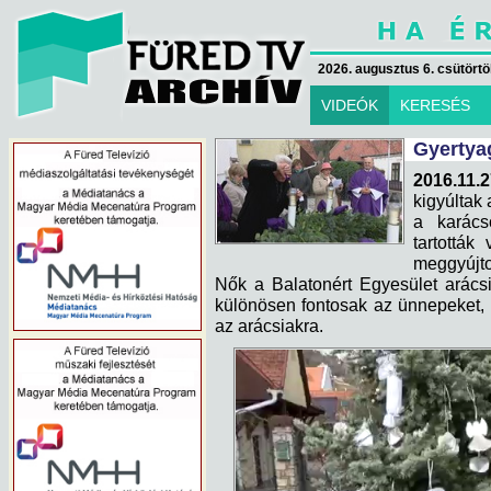
2026. augusztus 6. csütörtök
VIDEÓK
KERESÉS
Gyertya
2016.11.2
kigyúltak 
a karács
tartották
meggyújto
Nők a Balatonért Egyesület arácsi
különösen fontosak az ünnepeket,
az arácsiakra.