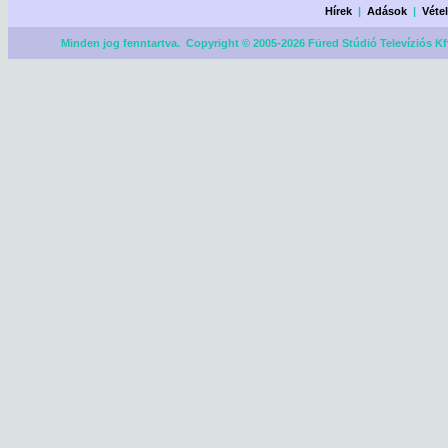
Hírek
|
Adások
|
Véte
Minden jog fenntartva. Copyright © 2005-2026 Füred Stúdió Televíziós Kf