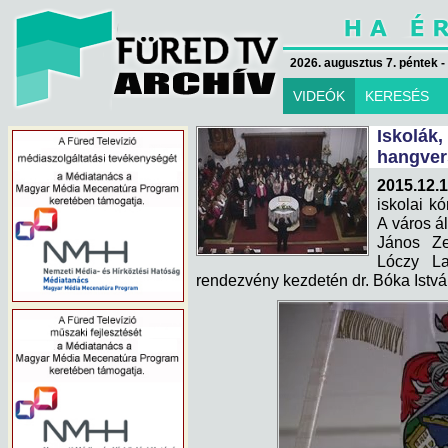
2026. augusztus 7. péntek -
VIDEÓK
KERESÉS
Iskolá
hangver
2015.12.1
iskolai k
A város ál
János Ze
Lóczy L
rendezvény kezdetén dr. Bóka Istvá