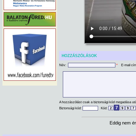
HOZZÁSZÓLÁSOK
Név:
*
E-mail cí
A hozzászólást csak a biztonsági kód megadása után
7
Biztonsági kód:
Kód:
2
9
9
7
Eddig nem ér