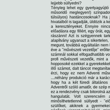
lejjebb süllyedni?
Tényleg lehet egy gyertyagyújt
műsoridő meglegyen!) színpadot
túlsúlyos) hastáncosoknak? Ha j
hivatalból is tagadják, üldözik a 
a keresztényeket. Ennyire ninc
előadásra egy fillért, egy órát, 
rászánni! Azt is szégyennek tar
alapítvány ugyanazt a sikertelen, 
megunt, továbbá egyáltalán nem k
éve a "művészeti vezetője" erőltet
számnál sokkal elfogadhatóbb vo
profi művészeti vezetők, mint a
hopposoké ezekkel a gyerekekke
illő számot, dalt táncot megtanít
érzi, hogy ez nem Adventi műsor
....néhány produkció már a karács
hogy ha a két füredi általános 
Adventről szóló amatőr, de szép
ez a rendezvény csak bitorolná az 
hangulatát. Volt szerencsém
minősíthetetlenné süllyedt - "e
szülőket, akiknek a gyermekei