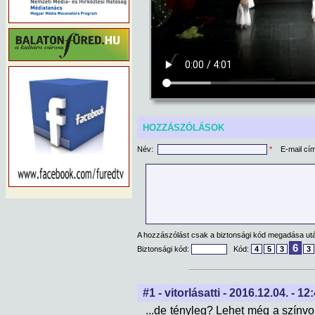
HOZZÁSZÓLÁSOK
Név:
*
E-mail cí
A hozzászólást csak a biztonsági kód megadása után
6
Biztonsági kód:
Kód:
4
5
3
3
#1 - vitorlásatti - 2016.12.04. - 12
...de tényleg? Lehet még a színvo