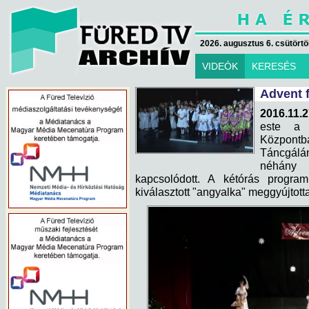
2026. augusztus 6. csütörtök
VIDEÓK
KERESÉS
Advent f
2016.11.2
este a 
Központ
Táncgálá
néhány 
kapcsolódott. A kétórás progra
kiválasztott "angyalka" meggyújtotta