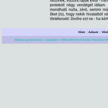
nézőnek, viszont rajtuk kívül - mi
protokoll négy vendégét láttam
mondható nulla, zéró, semmi már
őket (is), hogy nekik hivatalból vég
illetékesek! Jövőre ezt ne - ha kérhe
Hírek
|
Adások
|
Véte
Minden jog fenntartva. Copyright © 2005-2026 Füred Stúdió Televíziós Kf