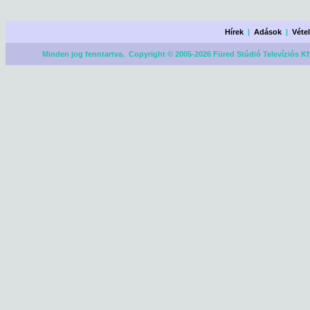
Hírek
|
Adások
|
Véte
Minden jog fenntartva. Copyright © 2005-2026 Füred Stúdió Televíziós Kf