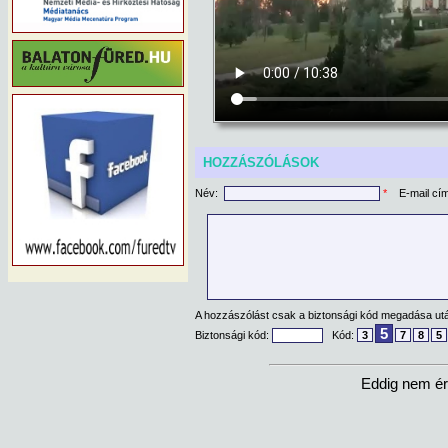
HOZZÁSZÓLÁSOK
Név:
*
E-mail cí
A hozzászólást csak a biztonsági kód megadása után
5
Biztonsági kód:
Kód:
3
7
8
5
Eddig nem ér