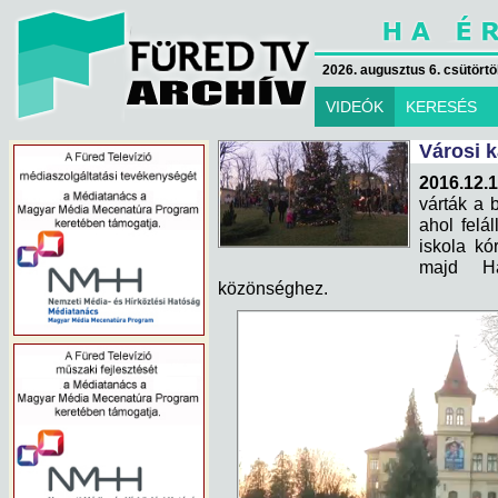
2026. augusztus 6. csütörtök
VIDEÓK
KERESÉS
Városi 
2016.12.
várták a b
ahol felál
iskola kó
majd Há
közönséghez.