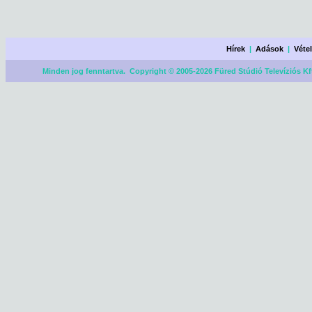
Hírek
|
Adások
|
Véte
Minden jog fenntartva. Copyright © 2005-2026 Füred Stúdió Televíziós Kf