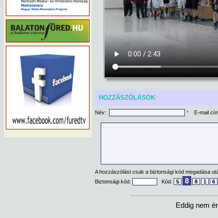
HOZZÁSZÓLÁSOK
Név:
*
E-mail cí
A hozzászólást csak a biztonsági kód megadása után
8
Biztonsági kód:
Kód:
5
8
1
6
Eddig nem ér