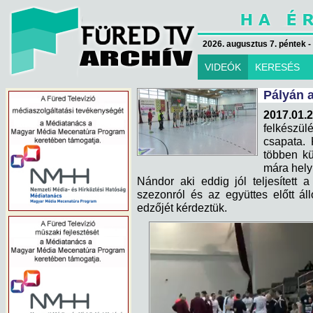
2026. augusztus 7. péntek -
VIDEÓK
KERESÉS
Pályán 
2017.01.2
felkészülé
csapata. 
többen kü
mára hely
Nándor aki eddig jól teljesített 
szezonról és az együttes előtt ál
edzőjét kérdeztük.