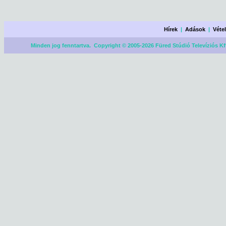
Hírek
|
Adások
|
Véte
Minden jog fenntartva. Copyright © 2005-2026 Füred Stúdió Televíziós Kf