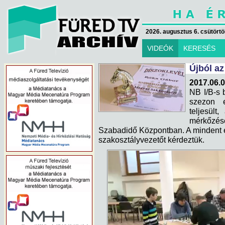
2026. augusztus 6. csütörtök
VIDEÓK
KERESÉS
Újból az
2017.06.0
NB I/B-s 
szezon e
teljesült
mérkőzé
Szabadidő Központban. A mindent e
szakosztályvezetőt kérdeztük.