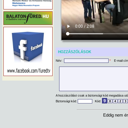
HOZZÁSZÓLÁSOK
Név:
*
E-mail cí
A hozzászólást csak a biztonsági kód megadása után
9
Biztonsági kód:
Kód:
8
4
2
3
Eddig nem ér