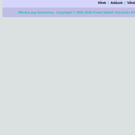
Hírek
|
Adások
|
Véte
Minden jog fenntartva. Copyright © 2005-2026 Füred Stúdió Televíziós Kf