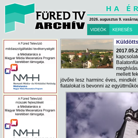
2026. augusztus 9. vasárna
VIDEÓK
KERESÉS
Küldött
2017.05.2
kapcsola
Balatonfür
meghívás
mellett fe
jövőre lesz harminc éves, mindkét
fiatalokat is bevonni az együttműk