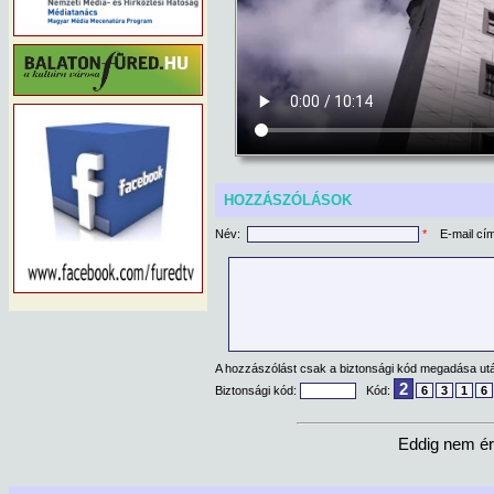
HOZZÁSZÓLÁSOK
Név:
*
E-mail cí
A hozzászólást csak a biztonsági kód megadása után
2
Biztonsági kód:
Kód:
6
3
1
6
Eddig nem ér