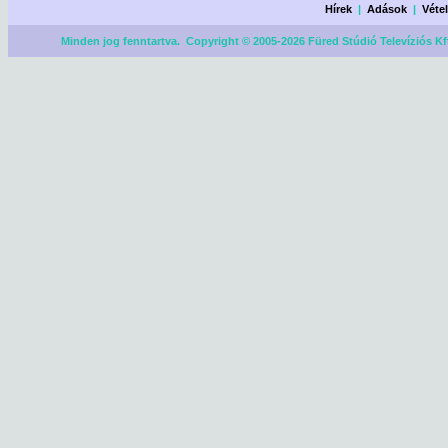
Hírek
|
Adások
|
Véte
Minden jog fenntartva. Copyright © 2005-2026 Füred Stúdió Televíziós Kf