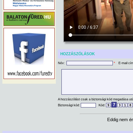
HOZZÁSZÓLÁSOK
Név:
*
E-mail cí
A hozzászólást csak a biztonsági kód megadása után
7
Biztonsági kód:
Kód:
9
3
1
8
Eddig nem ér