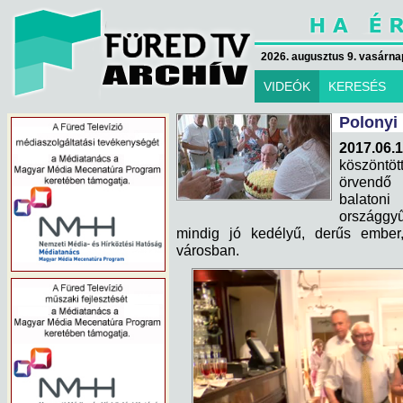
2026. augusztus 9. vasárna
VIDEÓK
KERESÉS
Polonyi
2017.06.1
köszöntö
örvendő 
balatoni
országgy
mindig jó kedélyű, derűs ember,
városban.