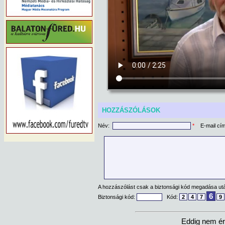
HOZZÁSZÓLÁSOK
Név:
*
E-mail cí
A hozzászólást csak a biztonsági kód megadása után
6
Biztonsági kód:
Kód:
2
4
7
9
Eddig nem ér