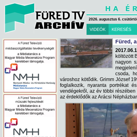
2026. augusztus 6. csütörtök
VIDEÓK
KERESÉS
Füred, 
2017.06.1
költözött 
nagyon sz
megjelen
csoda, h
városhoz kötődik. Grimm József 19
foglalkozik, nyaranta portrékat é
vendégekről, az év többi részében o
az érdeklődők az Arácsi Népházba