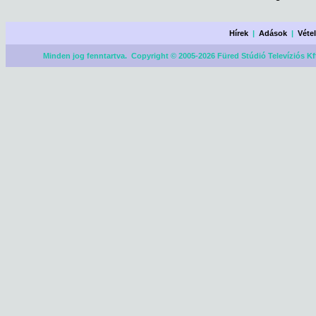
Hírek
|
Adások
|
Véte
Minden jog fenntartva. Copyright © 2005-2026 Füred Stúdió Televíziós Kf