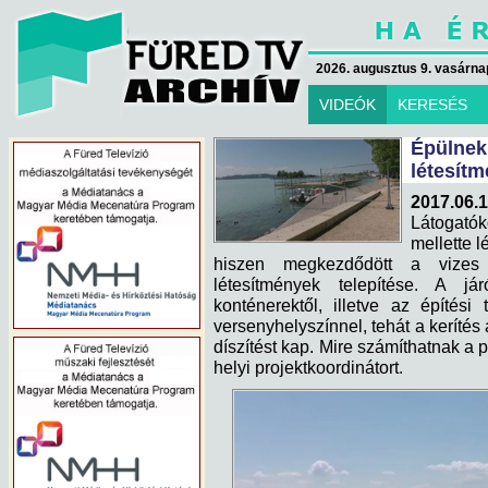
2026. augusztus 9. vasárna
VIDEÓK
KERESÉS
Épülnek
létesítm
2017.06.
Látogatók
mellette l
hiszen megkezdődött a vizes v
létesítmények telepítése. A já
konténerektől, illetve az építés
versenyhelyszínnel, tehát a keríté
díszítést kap. Mire számíthatnak a 
helyi projektkoordinátort.