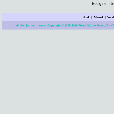
Eddig nem ér
Hírek
|
Adások
|
Véte
Minden jog fenntartva. Copyright © 2005-2026 Füred Stúdió Televíziós Kf