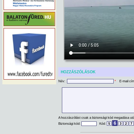
HOZZÁSZÓLÁSOK
Név:
*
E-mail cí
A hozzászólást csak a biztonsági kód megadása után
6
Biztonsági kód:
Kód:
5
3
2
7