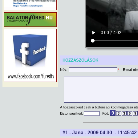
HOZZÁSZÓLÁSOK
Név:
*
E-mail cí
A hozzászólást csak a biztonsági kód megadása után
9
Biztonsági kód:
Kód:
3
3
6
9
#1 - Jana - 2009.04.30. - 11:45:42