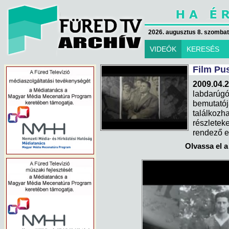
2026. augusztus 8. szombat 
VIDEÓK
KERESÉS
Film Pu
2009.04.2
labdarúg
bemutat
találkoz
részlete
rendező e
Olvassa el a