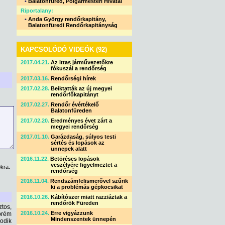
•
Balatonfüred, Polgármesteri Hivatal
Riportalany:
•
Anda György rendőrkapitány,
Balatonfüredi Rendőrkapitányság
KAPCSOLÓDÓ VIDEÓK (92)
2017.04.21.
Az ittas járművezetőkre
fókuszál a rendőrség
2017.03.16.
Rendőrségi hírek
2017.02.28.
Beiktatták az új megyei
rendőrfőkapitányt
2017.02.27.
Rendőr évértékelő
Balatonfüreden
2017.02.20.
Eredményes évet zárt a
megyei rendőrség
2017.01.10.
Garázdaság, súlyos testi
sértés és lopások az
ünnepek alatt
2016.11.22.
Betöréses lopások
veszélyére figyelmeztet a
kra.
rendőrség
2016.11.04.
Rendszámfelismerővel szűrik
ki a problémás gépkocsikat
2016.10.26.
Kábítószer miatt razziáztak a
rendőrök Füreden
ztos,
2016.10.24.
Erre vigyázzunk
zprém
Mindenszentek ünnepén
odik