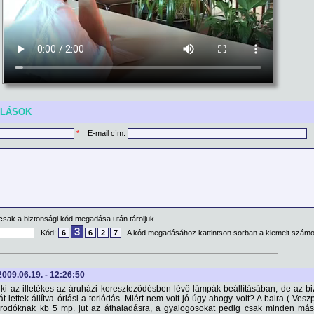
ÓLÁSOK
*
E-mail cím:
csak a biztonsági kód megadása után tároljuk.
3
Kód:
6
6
2
7
A kód megadásához kattintson sorban a kiemelt számo
 2009.06.19. - 12:26:50
i az illetékes az áruházi kereszteződésben lévő lámpák beállításában, de az bi
t lettek állítva óriási a torlódás. Miért nem volt jó úgy ahogy volt? A balra ( Ves
arodóknak kb 5 mp. jut az áthaladásra, a gyalogosokat pedig csak minden más