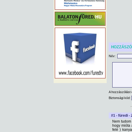
HOZZÁSZ
Név:
A hozzászólást 
Biztonsági kód:
#1 - füredi -
Nem tudom k
hogy mióta á
felé ) kany