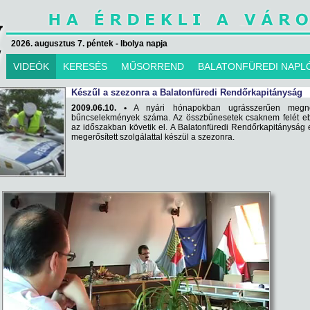
2026. augusztus 7. péntek - Ibolya napja
VIDEÓK
KERESÉS
MŰSORREND
BALATONFÜREDI NAPL
Készűl a szezonra a Balatonfüredi Rendőrkapitányság
2009.06.10. •
A nyári hónapokban ugrásszerűen meg
bűncselekmények száma. Az összbűnesetek csaknem felét e
az időszakban követik el. A Balatonfüredi Rendőrkapitányság 
megerősített szolgálattal készül a szezonra.