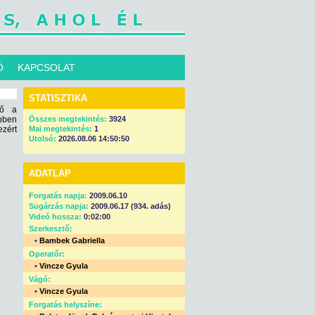
Ó
KAPCSOLAT
STATISZTIKA
nő a
bben
Összes megtekintés:
3924
ezért
Mai megtekintés:
1
Utolsó:
2026.08.06 14:50:50
ADATLAP
Forgatás napja:
2009.06.10
Sugárzás napja:
2009.06.17 (934. adás)
Videó hossza:
0:02:00
Szerkesztő:
•
Bambek Gabriella
Operatőr:
•
Vincze Gyula
Vágó:
•
Vincze Gyula
Forgatás helyszíne: