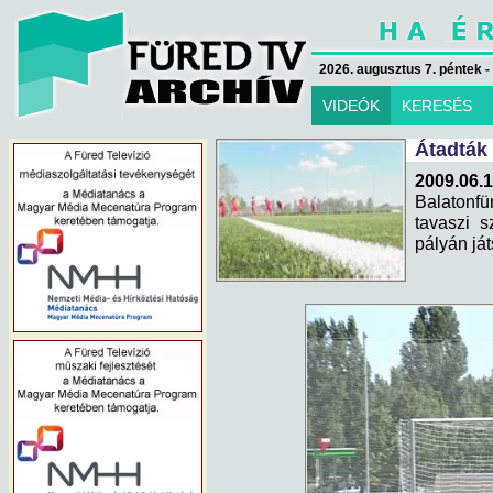
2026. augusztus 7. péntek -
VIDEÓK
KERESÉS
Átadták
2009.06.
Balatonf
tavaszi 
pályán ját