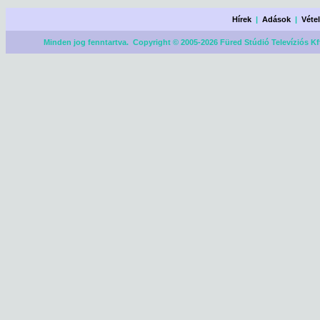
Hírek
|
Adások
|
Véte
Minden jog fenntartva. Copyright © 2005-2026 Füred Stúdió Televíziós Kf