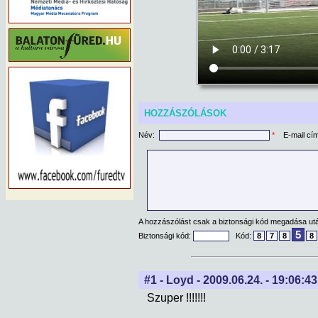
HOZZÁSZÓLÁSOK
Név:
*
E-mail cí
A hozzászólást csak a biztonsági kód megadása után
5
Biztonsági kód:
Kód:
8
7
8
8
#1 - Loyd - 2009.06.24. - 19:06:43
Szuper !!!!!!!