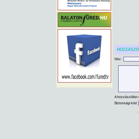
HOZZÁSZ
Név:
A hozzászólást 
Biztonsági kód: