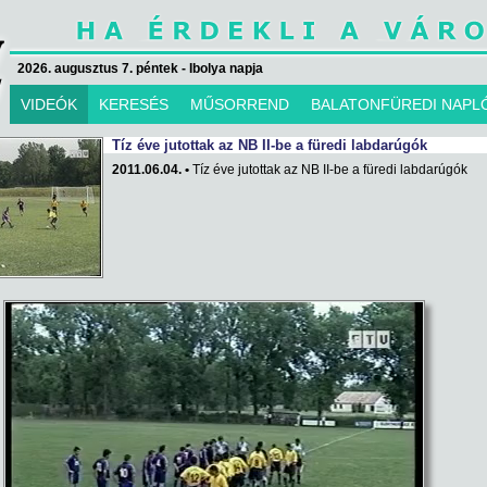
2026. augusztus 7. péntek - Ibolya napja
VIDEÓK
KERESÉS
MŰSORREND
BALATONFÜREDI NAPL
Tíz éve jutottak az NB II-be a füredi labdarúgók
2011.06.04. •
Tíz éve jutottak az NB II-be a füredi labdarúgók