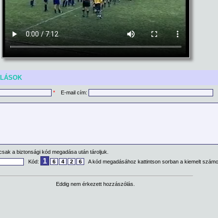
ÓLÁSOK
*
E-mail cím:
csak a biztonsági kód megadása után tároljuk.
1
Kód:
6
4
2
6
A kód megadásához kattintson sorban a kiemelt számo
Eddig nem érkezett hozzászólás.