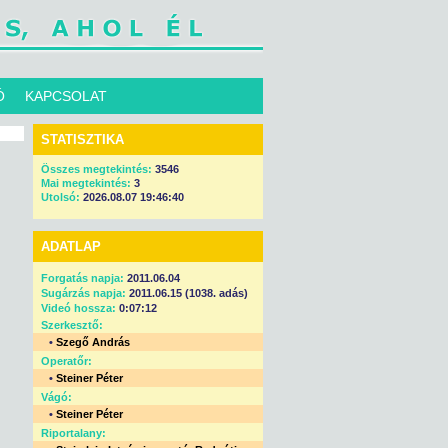
Ó
KAPCSOLAT
STATISZTIKA
Összes megtekintés:
3546
Mai megtekintés:
3
Utolsó:
2026.08.07 19:46:40
ADATLAP
Forgatás napja:
2011.06.04
Sugárzás napja:
2011.06.15 (1038. adás)
Videó hossza:
0:07:12
Szerkesztő:
•
Szegő András
Operatőr:
•
Steiner Péter
Vágó:
•
Steiner Péter
Riportalany: