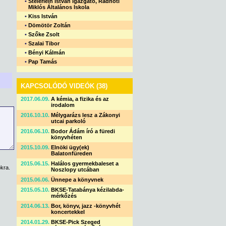
•
Steierlein István igazgató, Radnóti
Miklós Általános Iskola
•
Kiss István
•
Dömötör Zoltán
•
Szőke Zsolt
•
Szalai Tibor
•
Bényi Kálmán
•
Pap Tamás
KAPCSOLÓDÓ VIDEÓK (38)
2017.06.09.
A kémia, a fizika és az
irodalom
2016.10.10.
Mélygarázs lesz a Zákonyi
utcai parkoló
2016.06.10.
Bodor Ádám író a füredi
könyvhéten
2015.10.09.
Elnöki ügy(ek)
Balatonfüreden
2015.06.15.
Halálos gyermekbaleset a
kra.
Noszlopy utcában
2015.06.06.
Ünnepe a könyvnek
2015.05.10.
BKSE-Tatabánya kézilabda-
mérkőzés
2014.06.13.
Bor, könyv, jazz -könyvhét
koncertekkel
2014.01.29.
BKSE-Pick Szeged