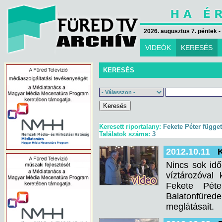
2026. augusztus 7. péntek -
VIDEÓK
KERESÉS
KERESÉS
Keresett riportalany:
Fekete Péter függet
Találatok száma:
3
2012.10.11
K
Nincs sok idő
víztározóval 
Fekete Péter
Balatonfüre
meglátásait.