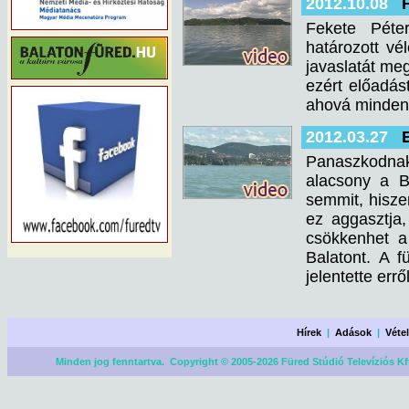
2012.10.08
Fekete Péte
határozott vé
javaslatát meg
ezért előadást
ahová minden 
2012.03.27
Panaszkodna
alacsony a B
semmit, hisze
ez aggasztja,
csökkenhet a
Balatont. A f
jelentette err
Hírek
|
Adások
|
Véte
Minden jog fenntartva. Copyright © 2005-2026 Füred Stúdió Televíziós Kf