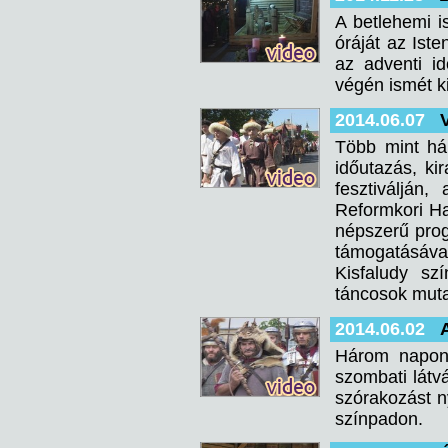
A betlehemi i
óráját az Iste
az adventi i
végén ismét k
2014.06.07
Több mint há
időutazás, ki
fesztiválján,
Reformkori H
népszerű prog
támogatásával
Kisfaludy sz
táncosok muta
2014.06.02
Három napon 
szombati látv
szórakozást n
színpadon.