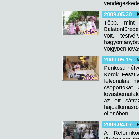
vendégeskedett
2009.05.30
Több, mint 
Balatonfüreden
volt, testv
hagyományőrz
völgyben lova
2009.05.15
Pünkösd hétv
Korok Fesztiv
felvonulás m
csoportokat.
lovasbemutat
az ott sátra
hajóállomásró
ellenében.
2009.04.07
A Reformko