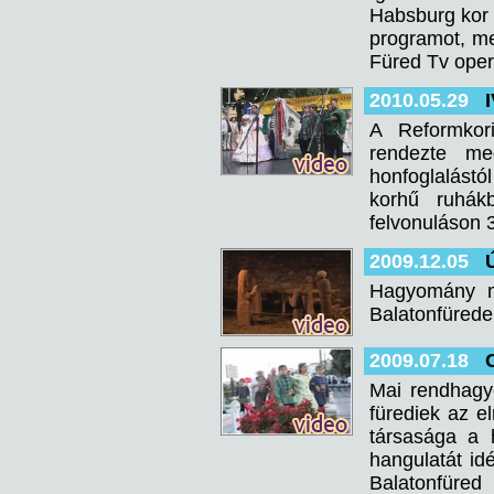
Habsburg kor 
programot, me
Füred Tv opera
2010.05.29
A Reformkor
rendezte me
honfoglalástó
korhű ruhák
felvonuláson 3
2009.12.05
Hagyomány má
Balatonfürede
2009.07.18
Mai rendhagyó
fürediek az 
társasága a 
hangulatát idé
Balatonfür