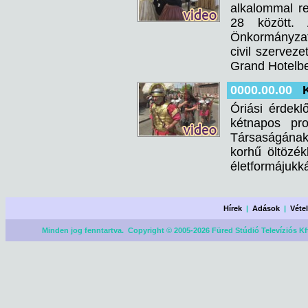
alkalommal r
28 között. 
Önkormányza
civil szervez
Grand Hotelben
0000.00.00
Óriási érdekl
kétnapos pro
Társaságának
korhű öltözé
életformájukk
Hírek
|
Adások
|
Véte
Minden jog fenntartva. Copyright © 2005-2026 Füred Stúdió Televíziós Kf