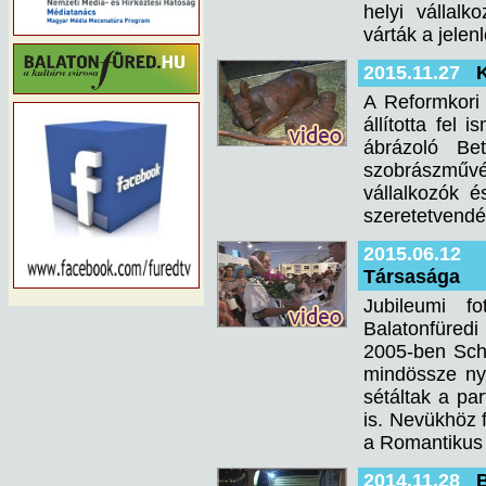
helyi vállal
várták a jelen
2015.11.27
K
A Reformkori
állította fel
ábrázoló Be
szobrászműv
vállalkozók 
szeretetvendé
2015.06.12
Társasága
Jubileumi fo
Balatonfüred
2005-ben Sch
mindössze ny
sétáltak a p
is. Nevükhöz 
a Romantikus 
2014.11.28