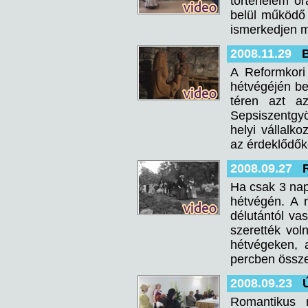
történelem ór
belül működő 
ismerkedjen 
2008.11.29
B
A Reformkor
hétvégéjén be
téren azt a
Sepsiszentgy
helyi vállalk
az érdeklődők
2008.09.27
Ha csak 3 napr
hétvégén. A 
délutántól va
szerették vo
hétvégeken, 
percben össze
2008.09.23
Romantikus 