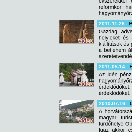
ékszerekkel 
reformkori h
hagyományőrz
2011.11.26
B
Gazdag adve
helyieket és 
kiállítások é
a betlehem ál
szeretetvendé
2011.05.14
Az idén pénz
hagyományőrz
érdeklődőket
érdeklődőket.
2010.07.16
A horvátorszá
magyar turi
fürdőhelye Op
Igaz akkor cs