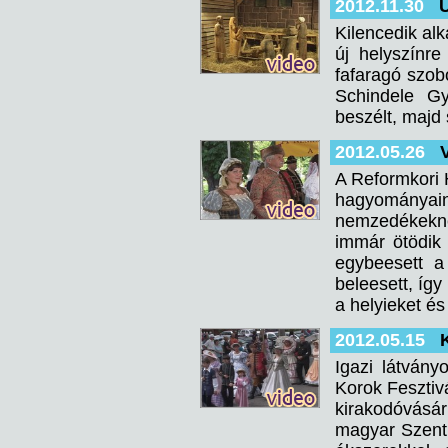
2012.11.30
Ú
Kilencedik alk
új helyszínre
fafaragó szob
Schindele Gy
beszélt, majd 
2012.05.26
A Reformkori 
hagyományai
nemzedékekn
immár ötödik 
egybeesett 
beleesett, íg
a helyieket és
2012.05.15
Igazi látvány
Korok Fesztiv
kirakodóvásá
magyar Szent