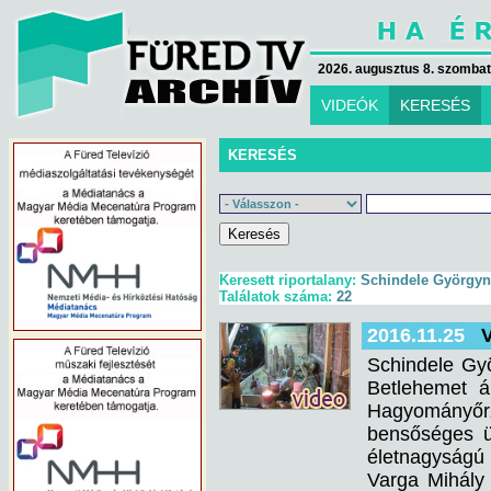
2026. augusztus 8. szombat 
VIDEÓK
KERESÉS
KERESÉS
Keresett riportalany:
Schindele Györgyné
Találatok száma:
22
2016.11.25
V
Schindele Gyö
Betlehemet á
Hagyományőr
bensőséges ün
életnagyságú
Varga Mihály