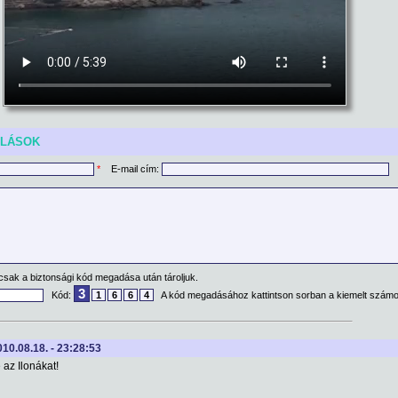
ÓLÁSOK
*
E-mail cím:
csak a biztonsági kód megadása után tároljuk.
3
Kód:
1
6
6
4
A kód megadásához kattintson sorban a kiemelt számo
010.08.18. - 23:28:53
 az Ilonákat!