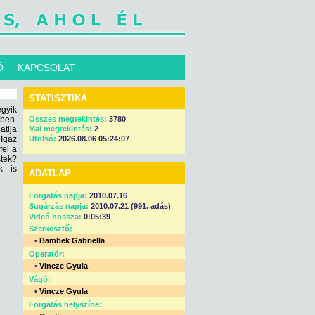
Ó
KAPCSOLAT
STATISZTIKA
gyik
ben.
Összes megtekintés:
3780
tija
Mai megtekintés:
2
 Igaz
Utolsó:
2026.08.06 05:24:07
fel a
stek?
k is
ADATLAP
Forgatás napja:
2010.07.16
Sugárzás napja:
2010.07.21 (991. adás)
Videó hossza:
0:05:39
Szerkesztő:
•
Bambek Gabriella
Operatőr:
•
Vincze Gyula
Vágó:
•
Vincze Gyula
Forgatás helyszíne: