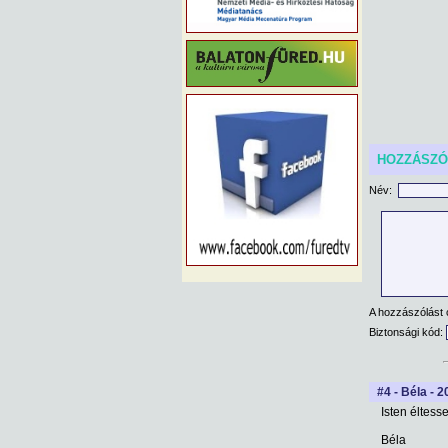
HOZZÁSZ
Név:
A hozzászólást 
Biztonsági kód:
#4 - Béla - 2
Isten éltesse
Béla