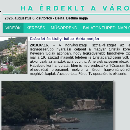
2026. augusztus 6. csütörtök - Berta, Bettina napja
VIDEÓK
KERESÉS
MŰSORREND
BALATONFÜREDI NAPL
Császári és királyi bál az Adria partján
2010.07.16. •
A horvátországi Isztriai-félsziget az e
legnépszerűbb nyaralási célpont a magyar turisták köré
Kevesen tudják azonban, hogy legkedveltebb fürdőhelye Opa
már a 19. század második felében is turistaparadicsom volt.
akkor csak az arisztokrácia üdült itt. A helyiek szívesen idézik 
Habsburg kor hangulatát. Idén is megrendezték a ?Császári E
elnevezésű programot, melyre a füredi hagyományőrző
meghívót kaptak. A csoportot a Füred Tv operatőre is elkísérte.