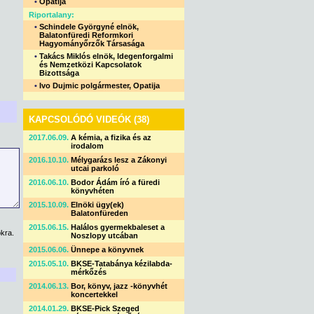
•
Opatija
Riportalany:
•
Schindele Györgyné elnök,
Balatonfüredi Reformkori
Hagyományőrzők Társasága
•
Takács Miklós elnök, Idegenforgalmi
és Nemzetközi Kapcsolatok
Bizottsága
•
Ivo Dujmic polgármester, Opatija
KAPCSOLÓDÓ VIDEÓK (38)
2017.06.09.
A kémia, a fizika és az
irodalom
2016.10.10.
Mélygarázs lesz a Zákonyi
utcai parkoló
2016.06.10.
Bodor Ádám író a füredi
könyvhéten
2015.10.09.
Elnöki ügy(ek)
Balatonfüreden
2015.06.15.
Halálos gyermekbaleset a
kra.
Noszlopy utcában
2015.06.06.
Ünnepe a könyvnek
2015.05.10.
BKSE-Tatabánya kézilabda-
mérkőzés
2014.06.13.
Bor, könyv, jazz -könyvhét
koncertekkel
2014.01.29.
BKSE-Pick Szeged