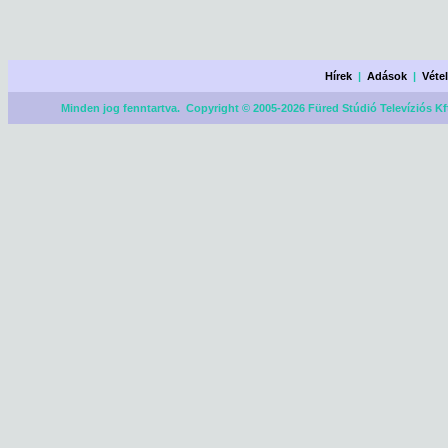
Hírek
|
Adások
|
Véte
Minden jog fenntartva. Copyright © 2005-2026 Füred Stúdió Televíziós Kf