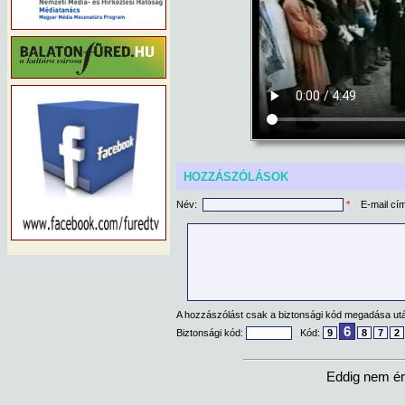
HOZZÁSZÓLÁSOK
Név:
*
E-mail cí
A hozzászólást csak a biztonsági kód megadása után
6
Biztonsági kód:
Kód:
9
8
7
2
Eddig nem ér