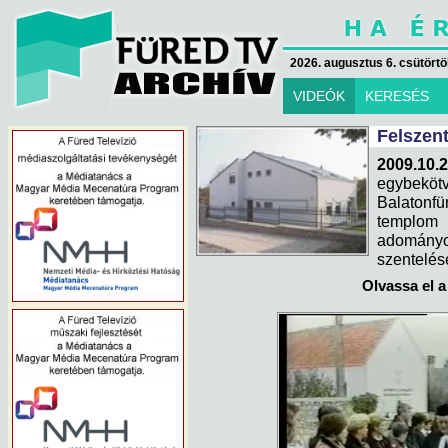
2026. augusztus 6. csütörtök
VIDEÓK
KERESÉS
Felszent
2009.10.
egybekötv
Balatonfür
templom 
adományo
szentelése
Olvassa el a