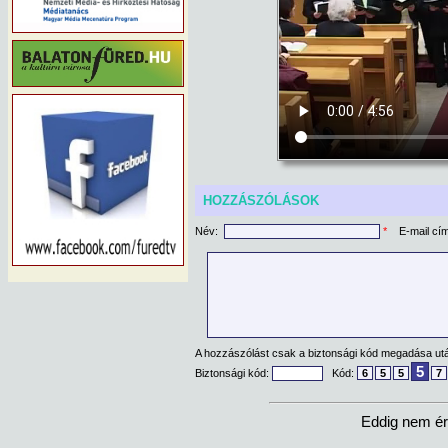
HOZZÁSZÓLÁSOK
Név:
*
E-mail cí
A hozzászólást csak a biztonsági kód megadása után
5
Biztonsági kód:
Kód:
6
5
5
7
Eddig nem ér