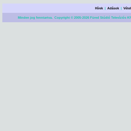
Hírek
|
Adások
|
Véte
Minden jog fenntartva. Copyright © 2005-2026 Füred Stúdió Televíziós Kf