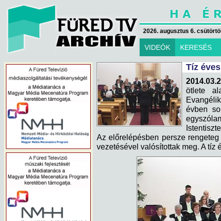
2026. augusztus 6. csütörtök
VIDEÓK
KERESÉS
Tíz éves
2014.03.2
ötlete a
Evangélik
évben sok
egyszó
Istentiszt
Az előrelépésben persze rengeteg
vezetésével valósítottak meg. A tíz