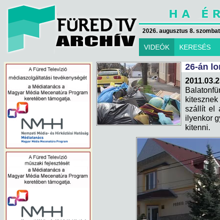
2026. augusztus 8. szombat 
VIDEÓK
KERESÉS
26-án lo
2011.03.
Balatonf
kitesznek
szállít e
ilyenkor g
kitenni.