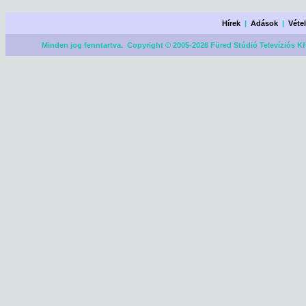
Hírek
|
Adások
|
Véte
Minden jog fenntartva. Copyright © 2005-2026 Füred Stúdió Televíziós Kf