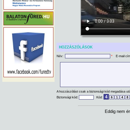
HOZZÁSZÓLÁSOK
Név:
*
E-mail cí
A hozzászólást csak a biztonsági kód megadása után
4
Biztonsági kód:
Kód:
6
1
4
8
Eddig nem ér