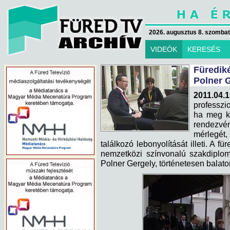
2026. augusztus 8. szombat 
VIDEÓK
KERESÉS
Füredi
Polner G
2011.04.1
professzi
ha meg ke
rendezvén
mérlegét, 
találkozó lebonyolítását illeti. A f
nemzetközi színvonalú szakdiplom
Polner Gergely, történetesen balato