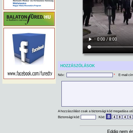
HOZZÁSZÓLÁSOK
Név:
*
E-mail cí
A hozzászólást csak a biztonsági kód megadása után
8
Biztonsági kód:
Kód:
4
8
4
6
Eddig nem ér