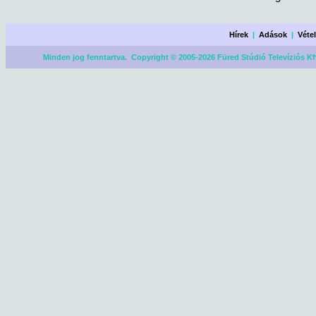
Hírek
|
Adások
|
Véte
Minden jog fenntartva. Copyright © 2005-2026 Füred Stúdió Televíziós Kf