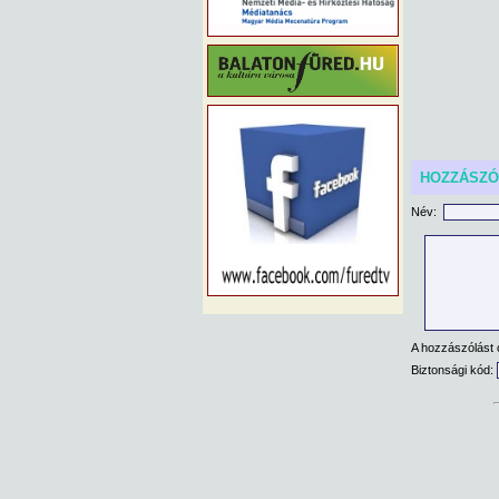
HOZZÁSZ
Név:
A hozzászólást 
Biztonsági kód: