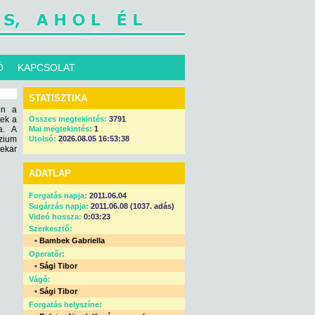
Ó
KAPCSOLAT
STATISZTIKA
én a
ek a
Összes megtekintés:
3791
a. A
Mai megtekintés:
1
zium
Utolsó:
2026.08.05 16:53:38
nekar
ADATLAP
Forgatás napja:
2011.06.04
Sugárzás napja:
2011.06.08 (1037. adás)
Videó hossza:
0:03:23
Szerkesztő:
•
Bambek Gabriella
Operatőr:
•
Sági Tibor
Vágó:
•
Sági Tibor
Forgatás helyszíne: