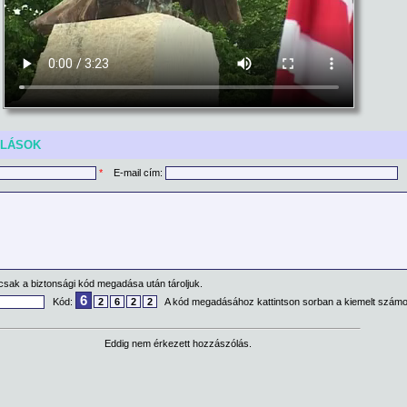
ÓLÁSOK
*
E-mail cím:
csak a biztonsági kód megadása után tároljuk.
6
Kód:
2
6
2
2
A kód megadásához kattintson sorban a kiemelt számo
Eddig nem érkezett hozzászólás.