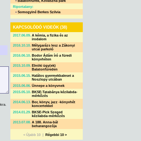
•
Balatonfüred, Kovászna park
Riportalany:
•
Somogyiné Berkes Szilvia
KAPCSOLÓDÓ VIDEÓK (38)
2017.06.09.
A kémia, a fizika és az
irodalom
2016.10.10.
Mélygarázs lesz a Zákonyi
utcai parkoló
2016.06.10.
Bodor Ádám író a füredi
könyvhéten
2015.10.09.
Elnöki ügy(ek)
Balatonfüreden
2015.06.15.
Halálos gyermekbaleset a
Noszlopy utcában
2015.06.06.
Ünnepe a könyvnek
2015.05.10.
BKSE-Tatabánya kézilabda-
mérkőzés
2014.06.13.
Bor, könyv, jazz -könyvhét
kra.
koncertekkel
2014.01.29.
BKSE-Pick Szeged
kézilabda-mérkőzés
2013.07.08.
A 188. Anna-bál
beharangozója
< Újabb 10 |
Régebbi 10 >