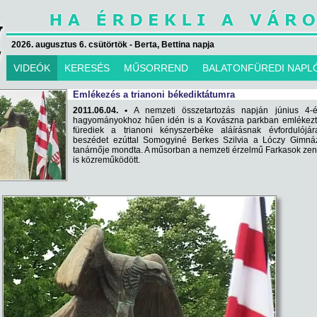
2026. augusztus 6. csütörtök - Berta, Bettina napja
VIDEÓK
KERESÉS
MŰSORREND
BALATONFÜREDI NAPL
Emlékezés a trianoni békediktátumra
2011.06.04. •
A nemzeti összetartozás napján június 4-
hagyományokhoz hűen idén is a Kovászna parkban emlékezt
fürediek a trianoni kényszerbéke aláírásnak évfordulójár
beszédet ezúttal Somogyiné Berkes Szilvia a Lóczy Gimná
tanárnője mondta. A műsorban a nemzeti érzelmű Farkasok ze
is közreműködött.