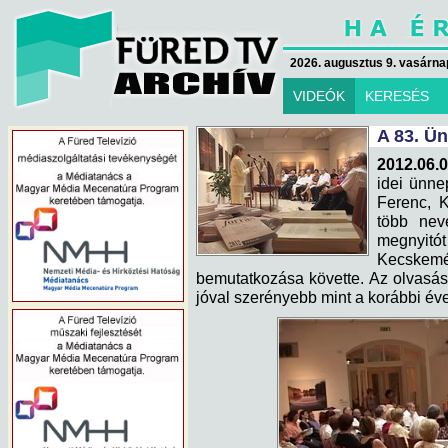
2026. augusztus 9. vasárna
VIDEÓK
KERESÉS
A 83. Ü
2012.06.0
idei ünne
Ferenc, K
több nev
megnyitót
Kecskemét
bemutatkozása követte. Az olvasás 
jóval szerényebb mint a korábbi év