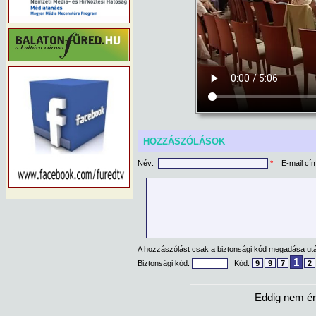
HOZZÁSZÓLÁSOK
Név:
*
E-mail cí
A hozzászólást csak a biztonsági kód megadása után
1
Biztonsági kód:
Kód:
9
9
7
2
Eddig nem ér