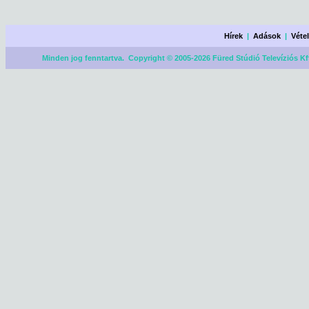
Hírek
|
Adások
|
Véte
Minden jog fenntartva. Copyright © 2005-2026 Füred Stúdió Televíziós Kf