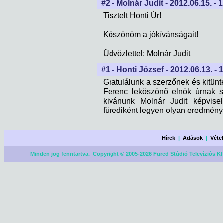
#2 - Molnár Judit - 2012.06.15. - 
Tisztelt Honti Úr!
Köszönöm a jókívánságait!
Üdvözlettel: Molnár Judit
#1 - Honti József - 2012.06.13. - 
Gratulálunk a szerzőnek és kitün
Ferenc leköszönő elnök úrnak s
kivánunk Molnár Judit képvise
fürediként legyen olyan eredményes
Hírek
|
Adások
|
Véte
Minden jog fenntartva. Copyright © 2005-2026 Füred Stúdió Televíziós Kf