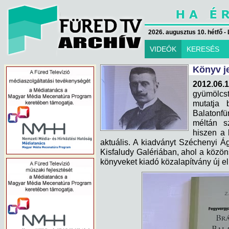
2026. augusztus 10. hétfő - 
VIDEÓK
KERESÉS
Könyv j
2012.06
gyümölcs
mutatja 
Balatonfü
méltán s
hiszen a 
aktuális. A kiadványt Széchenyi 
Kisfaludy Galériában, ahol a közöns
könyveket kiadó közalapítvány új e