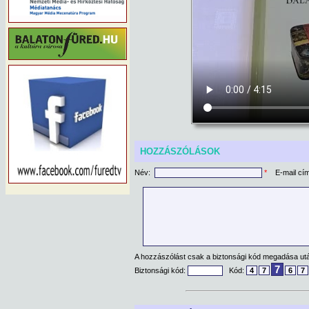
HOZZÁSZÓLÁSOK
Név:
*
E-mail cí
A hozzászólást csak a biztonsági kód megadása után
7
Biztonsági kód:
Kód:
4
7
6
7