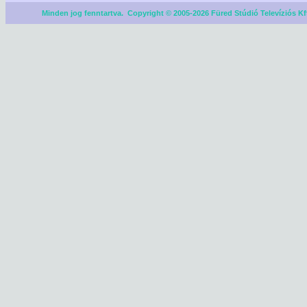
Minden jog fenntartva. Copyright © 2005-2026 Füred Stúdió Televíziós Kf