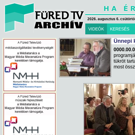
2026. augusztus 6. csütörtök
VIDEÓK
KERESÉS
Ünnepi 
0000.00.0
programj
tükröt tar
most össz