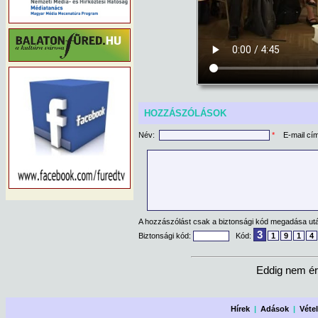
HOZZÁSZÓLÁSOK
Név:
*
E-mail cí
A hozzászólást csak a biztonsági kód megadása után
3
Biztonsági kód:
Kód:
1
9
1
4
Eddig nem ér
Hírek
|
Adások
|
Véte