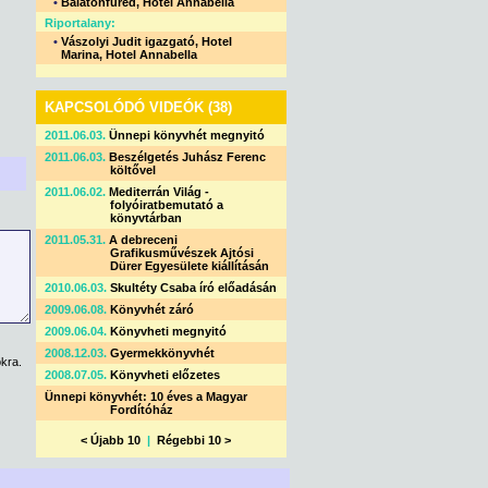
•
Balatonfüred, Hotel Annabella
Riportalany:
•
Vászolyi Judit igazgató, Hotel
Marina, Hotel Annabella
KAPCSOLÓDÓ VIDEÓK (38)
2011.06.03.
Ünnepi könyvhét megnyitó
2011.06.03.
Beszélgetés Juhász Ferenc
költővel
2011.06.02.
Mediterrán Világ -
folyóiratbemutató a
könyvtárban
2011.05.31.
A debreceni
Grafikusművészek Ajtósi
Dürer Egyesülete kiállításán
2010.06.03.
Skultéty Csaba író előadásán
2009.06.08.
Könyvhét záró
2009.06.04.
Könyvheti megnyitó
2008.12.03.
Gyermekkönyvhét
kra.
2008.07.05.
Könyvheti előzetes
Ünnepi könyvhét: 10 éves a Magyar
Fordítóház
< Újabb 10
|
Régebbi 10 >