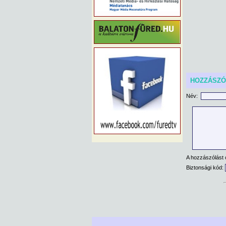
HOZZÁSZ
Név:
A hozzászólást 
Biztonsági kód: