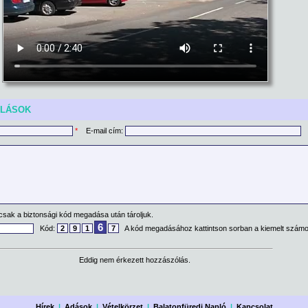
ÓLÁSOK
*
E-mail cím:
csak a biztonsági kód megadása után tároljuk.
6
Kód:
2
9
1
7
A kód megadásához kattintson sorban a kiemelt számo
Eddig nem érkezett hozzászólás.
Hírek
|
Adások
|
Vételkörzet
|
Balatonfüredi Napló
|
Kapcsolat