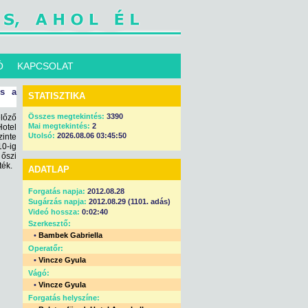
Ó
KAPCSOLAT
és a
STATISZTIKA
Összes megtekintés:
3390
előző
Mai megtekintés:
2
otel
Utolsó:
2026.08.06 03:45:50
inte
10-ig
őszi
ték.
ADATLAP
Forgatás napja:
2012.08.28
Sugárzás napja:
2012.08.29 (1101. adás)
Videó hossza:
0:02:40
Szerkesztő:
•
Bambek Gabriella
Operatőr:
•
Vincze Gyula
Vágó:
•
Vincze Gyula
Forgatás helyszíne: