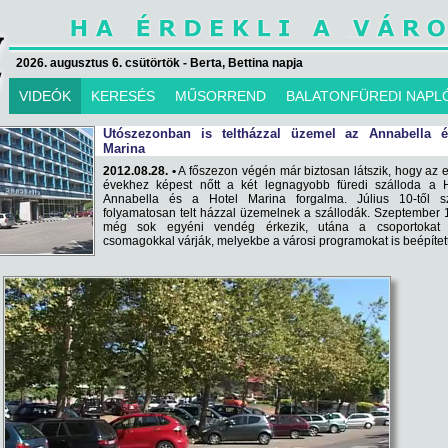
2026. augusztus 6. csütörtök - Berta, Bettina napja
VIDEÓK
KERESÉS
MŰSORREND
BALATONFÜREDI NAPL
Utószezonban is teltházzal üzemel az Annabella 
Marina
2012.08.28. •
A főszezon végén már biztosan látszik, hogy az 
évekhez képest nőtt a két legnagyobb füredi szálloda a H
Annabella és a Hotel Marina forgalma. Július 10-től sz
folyamatosan telt házzal üzemelnek a szállodák. Szeptember 
még sok egyéni vendég érkezik, utána a csoportokat 
csomagokkal várják, melyekbe a városi programokat is beépítet