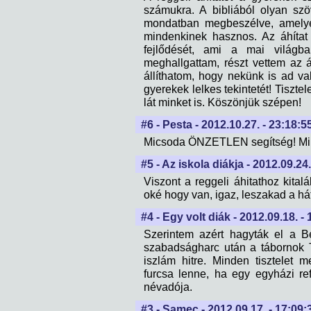
számukra. A bibliából olyan sz
mondatban megbeszélve, amelyek 
mindenkinek hasznos. Az áhítat 
fejlődését, ami a mai világb
meghallgattam, részt vettem az á
állíthatom, hogy nekünk is ad va
gyerekek lelkes tekintetét! Tiszte
lát minket is. Köszönjük szépen!
#6 - Pesta - 2012.10.27. - 23:18:5
Micsoda ÖNZETLEN segítség! Min
#5 - Az iskola diákja - 2012.09.24.
Viszont a reggeli áhitathoz kital
oké hogy van, igaz, leszakad a hátu
#4 - Egy volt diák - 2012.09.18. - 
Szerintem azért hagyták el a B
szabadságharc után a tábornok Tö
iszlám hitre. Minden tisztelet
furcsa lenne, ha egy egyházi r
névadója.
#3 - Samec - 2012.09.17. - 17:09: