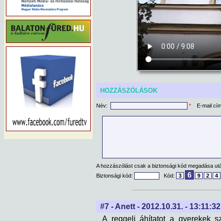
HOZZÁSZÓLÁSOK
Név:
*
E-mail cí
A hozzászólást csak a biztonsági kód megadása után
6
Biztonsági kód:
Kód:
3
9
2
4
#7 - Anett - 2012.10.31. - 13:11:32
A reggeli áhítatot a gyerekek s