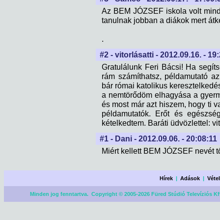
Az BEM JÓZSEF iskola volt mindig!
tanulnak jobban a diákok mert átke
.
#2 - vitorlásatti - 2012.09.16. - 19
Gratulálunk Feri Bácsi! Ha segíts
rám számíthatsz, példamutató a
bár római katolikus keresztelked
a nemtörődöm elhagyása a gyerm
és most már azt hiszem, hogy ti va
példamutatók. Erőt és egészség
kételkedtem. Baráti üdvözlettel: vit
#1 - Dani - 2012.09.06. - 20:08:11
Miért kellett BEM JÓZSEF nevét t
Hírek
|
Adások
|
Véte
Minden jog fenntartva. Copyright © 2005-2026 Füred Stúdió Televíziós Kf