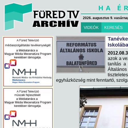
2026. augusztus 9. vasárna
VIDEÓK
KERESÉS
Tanévk
Iskoláb
2012.08.3
azok a ve
tanítás a
Általáno
tisztelet
egyházközség mint fenntartó, szolgá