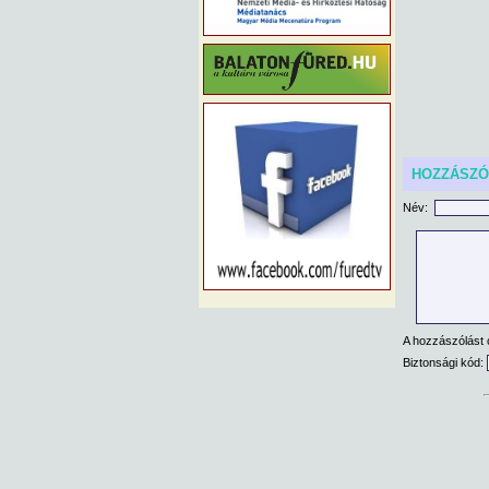
HOZZÁSZ
Név:
A hozzászólást 
Biztonsági kód: