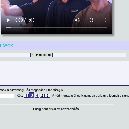
ÓLÁSOK
*
E-mail cím:
csak a biztonsági kód megadása után tároljuk.
8
Kód:
8
6
2
1
A kód megadásához kattintson sorban a kiemelt számo
Eddig nem érkezett hozzászólás.