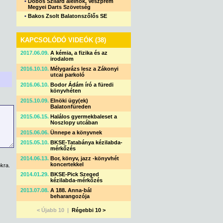
•
Dobos Szilárd alelnök, Veszprém
Megyei Darts Szövetség
•
Bakos Zsolt Balatonszőlős SE
KAPCSOLÓDÓ VIDEÓK (38)
2017.06.09.
A kémia, a fizika és az
irodalom
2016.10.10.
Mélygarázs lesz a Zákonyi
utcai parkoló
2016.06.10.
Bodor Ádám író a füredi
könyvhéten
2015.10.09.
Elnöki ügy(ek)
Balatonfüreden
2015.06.15.
Halálos gyermekbaleset a
Noszlopy utcában
2015.06.06.
Ünnepe a könyvnek
2015.05.10.
BKSE-Tatabánya kézilabda-
mérkőzés
2014.06.13.
Bor, könyv, jazz -könyvhét
koncertekkel
kra.
2014.01.29.
BKSE-Pick Szeged
kézilabda-mérkőzés
2013.07.08.
A 188. Anna-bál
beharangozója
< Újabb 10 |
Régebbi 10 >