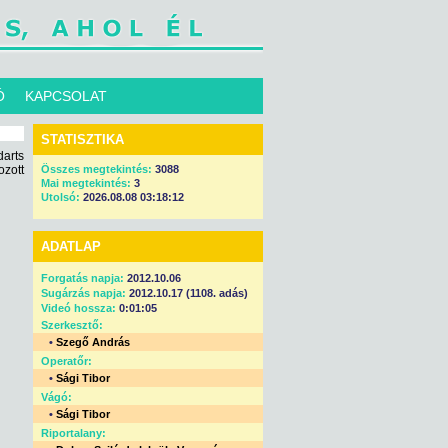
Ó
KAPCSOLAT
STATISZTIKA
arts
zott
Összes megtekintés:
3088
Mai megtekintés:
3
Utolsó:
2026.08.08 03:18:12
ADATLAP
Forgatás napja:
2012.10.06
Sugárzás napja:
2012.10.17 (1108. adás)
Videó hossza:
0:01:05
Szerkesztő:
•
Szegő András
Operatőr:
•
Sági Tibor
Vágó:
•
Sági Tibor
Riportalany: