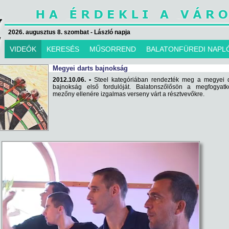
2026. augusztus 8. szombat - László napja
VIDEÓK
KERESÉS
MŰSORREND
BALATONFÜREDI NAPL
Megyei darts bajnokság
2012.10.06. •
Steel kategóriában rendezték meg a megyei d
bajnokság első fordulóját. Balatonszőlősön a megfogyatko
mezőny ellenére izgalmas verseny várt a résztvevőkre.