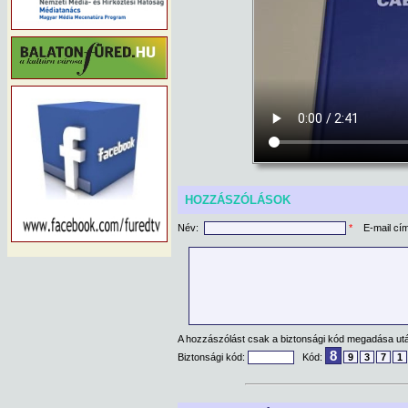
HOZZÁSZÓLÁSOK
Név:
*
E-mail cí
A hozzászólást csak a biztonsági kód megadása után
8
Biztonsági kód:
Kód:
9
3
7
1