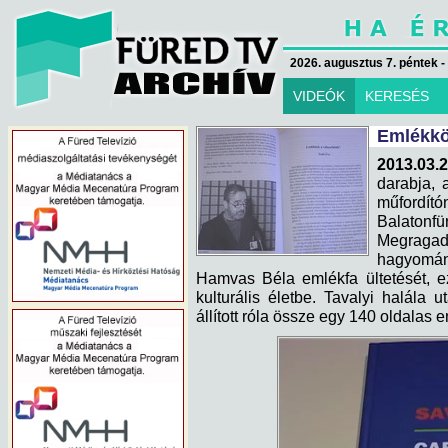
2026. augusztus 7. péntek -
VIDEÓK
KERESÉS
Emlékkö
2013.03.2
darabja, 
műfordít
Balatonf
Megragad
hagyomán
Hamvas Béla emlékfa ültetését, e
kulturális életbe. Tavalyi halála u
állított róla össze egy 140 oldalas 