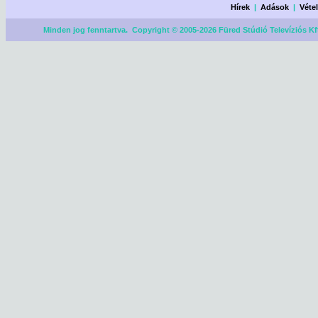
Hírek
|
Adások
|
Véte
Minden jog fenntartva. Copyright © 2005-2026 Füred Stúdió Televíziós Kf