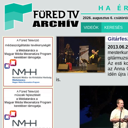
2026. augusztus 6. csütörtök
VIDEÓK
KERESÉS
Gitárfes
2013.06
mesterkur
gitármuzs
Az esti k
az Anna G
idén újra
is.