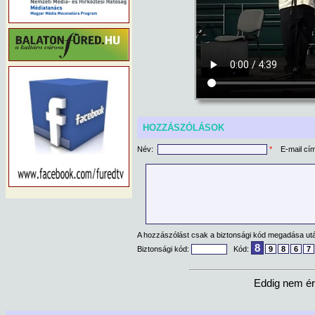
HOZZÁSZÓLÁSOK
Név:
*
E-mail cí
A hozzászólást csak a biztonsági kód megadása után
8
Biztonsági kód:
Kód:
9
8
6
7
Eddig nem ér