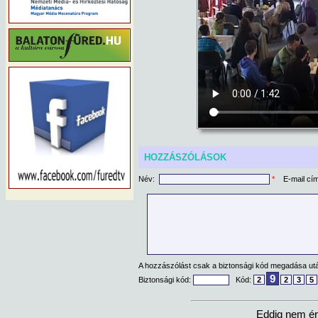
HOZZÁSZÓLÁSOK
Név:
*
E-mail cí
A hozzászólást csak a biztonsági kód megadása után
9
Biztonsági kód:
Kód:
2
2
3
5
Eddig nem ér