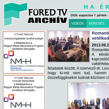
2026. augusztus 7. péntek -
VIDEÓK
KERESÉS
Romant
vetélke
2013.09.
Romantik
A kérdé
kapcsolód
vaktérké
feladatok között. A szervező dr. Lo
hogy ki-mit nem tud, hanem 
összefüggésekre tudnak közösen rá