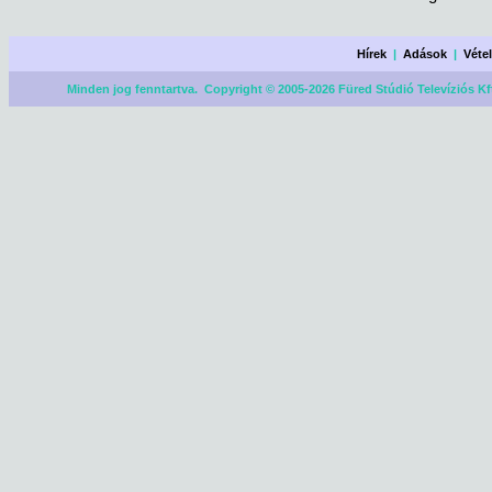
Hírek
|
Adások
|
Véte
Minden jog fenntartva. Copyright © 2005-2026 Füred Stúdió Televíziós Kf