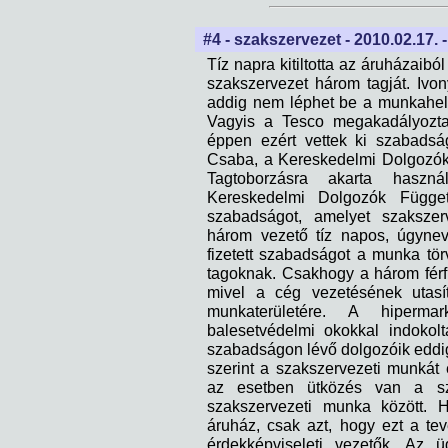
#4 - szakszervezet - 2010.02.17. 
Tíz napra kitiltotta az áruházai
szakszervezet három tagját. Ivo
addig nem léphet be a munkahel
Vagyis a Tesco megakadályozta,
éppen ezért vettek ki szabads
Csaba, a Kereskedelmi Dolgozók
Tagtoborzásra akarta hasz
Kereskedelmi Dolgozók Függet
szabadságot, amelyet szakszer
három vezető tíz napos, úgynev
fizetett szabadságot a munka tör
tagoknak. Csakhogy a három férfi
mivel a cég vezetésének utas
munkaterületére. A hiperma
balesetvédelmi okokkal indokolt
szabadságon lévő dolgozóik eddi
szerint a szakszervezeti munkát
az esetben ütközés van a sz
szakszervezeti munka között. H
áruház, csak azt, hogy ezt a t
érdekképviseleti vezetők. Az ü