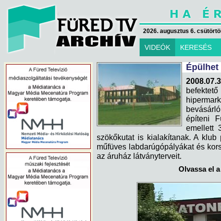
2026. augusztus 6. csütörtök
VIDEÓK
KERESÉS
Épülhet
2008.07.3
befekte
hiperm
bevásárl
építeni F
emellett 
szökőkutat is kialakítanak. A klub 
műfüves labdarúgópályákat és korsz
az áruház látványterveit.
Olvassa el a