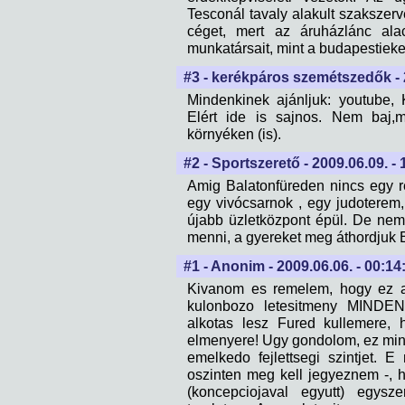
Tesconál tavaly alakult szakszerv
céget, mert az áruházlánc alac
munkatársait, mint a budapestieke
#3 - kerékpáros szemétszedők - 2
Mindenkinek ajánljuk: youtube,
Elért ide is sajnos. Nem baj,
környéken (is).
#2 - Sportszerető - 2009.06.09. -
Amig Balatonfüreden nincs egy r
egy vivócsarnok , egy judoterem
újabb üzletközpont épül. De nem
menni, a gyereket meg áthordjuk B
#1 - Anonim - 2009.06.06. - 00:14
Kivanom es remelem, hogy ez az
kulonbozo letesitmeny MINDE
alkotas lesz Fured kullemere, 
elmenyere! Ugy gondolom, ez min
emelkedo fejlettsegi szintjet. E
oszinten meg kell jegyeznem -, 
(koncepciojaval egyutt) egys