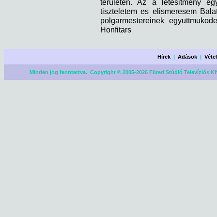
teruleten. Az a letesitmeny eg
tiszteletem es elismeresem Balat
polgarmestereinek egyuttmukode
Honfitars
Hírek
|
Adások
|
Véte
Minden jog fenntartva. Copyright © 2005-2026 Füred Stúdió Televíziós Kf