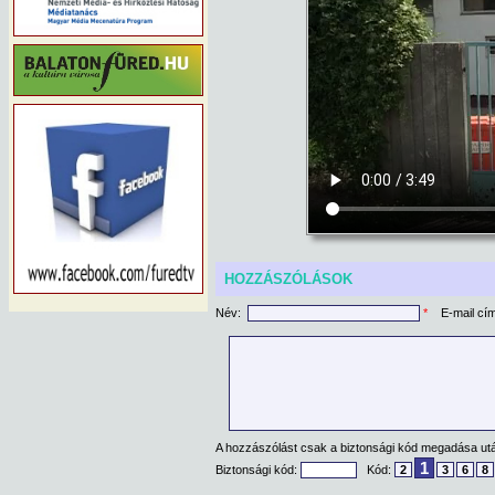
HOZZÁSZÓLÁSOK
Név:
*
E-mail cí
A hozzászólást csak a biztonsági kód megadása után
1
Biztonsági kód:
Kód:
2
3
6
8