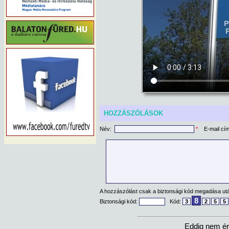
HOZZÁSZÓLÁSOK
Név:
*
E-mail cí
A hozzászólást csak a biztonsági kód megadása után
8
Biztonsági kód:
Kód:
3
2
5
5
Eddig nem ér