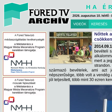
2026. augusztus 10. hétfő - 
VIDEÓK
KERESÉS
Nőttek a
csökken
2014.09.1
bevételi 
alkalomma
mert a jeg
strando
származó bevételek, ami azt je
népszerűsége, több volt a vendég 
jól teljesített, több mint 30 ezren ke