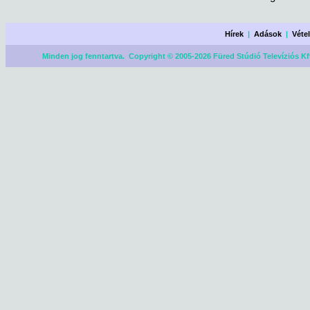
Hírek
|
Adások
|
Véte
Minden jog fenntartva. Copyright © 2005-2026 Füred Stúdió Televíziós Kf