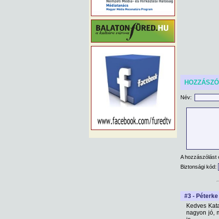
HOZZÁSZ
Név:
A hozzászólást 
Biztonsági kód:
#3 - Péterke
Kedves Katal
nagyon jó, 