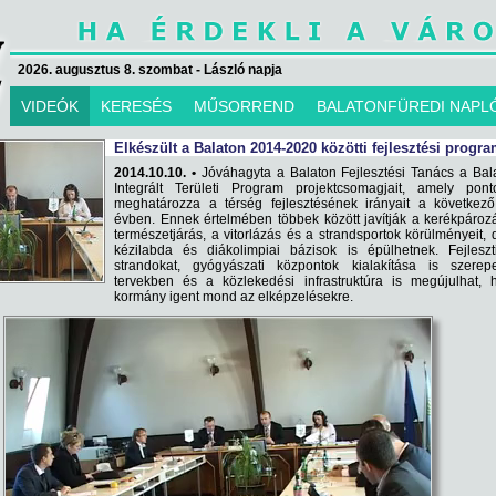
2026. augusztus 8. szombat - László napja
VIDEÓK
KERESÉS
MŰSORREND
BALATONFÜREDI NAPL
Elkészült a Balaton 2014-2020 közötti fejlesztési progra
2014.10.10. •
Jóváhagyta a Balaton Fejlesztési Tanács a Bal
Integrált Területi Program projektcsomagjait, amely pont
meghatározza a térség fejlesztésének irányait a következő
évben. Ennek értelmében többek között javítják a kerékpároz
természetjárás, a vitorlázás és a strandsportok körülményeit, 
kézilabda és diákolimpiai bázisok is épülhetnek. Fejleszt
strandokat, gyógyászati központok kialakítása is szerep
tervekben és a közlekedési infrastruktúra is megújulhat, 
kormány igent mond az elképzelésekre.