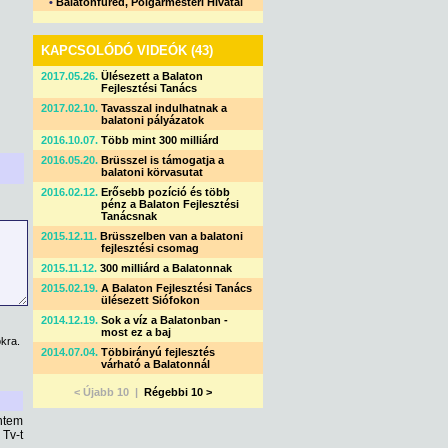
•
Balatonfüred, Polgármesteri Hivatal
KAPCSOLÓDÓ VIDEÓK (43)
2017.05.26.
Ülésezett a Balaton
Fejlesztési Tanács
2017.02.10.
Tavasszal indulhatnak a
balatoni pályázatok
2016.10.07.
Több mint 300 milliárd
2016.05.20.
Brüsszel is támogatja a
balatoni körvasutat
2016.02.12.
Erősebb pozíció és több
pénz a Balaton Fejlesztési
Tanácsnak
2015.12.11.
Brüsszelben van a balatoni
fejlesztési csomag
2015.11.12.
300 milliárd a Balatonnak
2015.02.19.
A Balaton Fejlesztési Tanács
ülésezett Siófokon
2014.12.19.
Sok a víz a Balatonban -
most ez a baj
kra.
2014.07.04.
Többirányú fejlesztés
várható a Balatonnál
< Újabb 10 |
Régebbi 10 >
intem
Tv-t