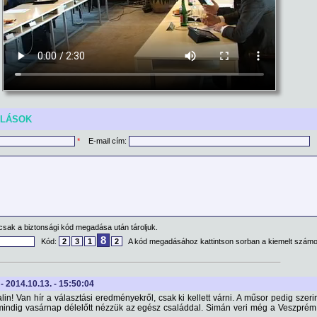
ÓLÁSOK
*
E-mail cím:
csak a biztonsági kód megadása után tároljuk.
8
Kód:
2
3
1
2
A kód megadásához kattintson sorban a kiemelt számo
 - 2014.10.13. - 15:50:04
in! Van hír a választási eredményekről, csak ki kellett várni. A műsor pedig szer
mindig vasárnap délelőtt nézzük az egész családdal. Simán veri még a Veszprém 