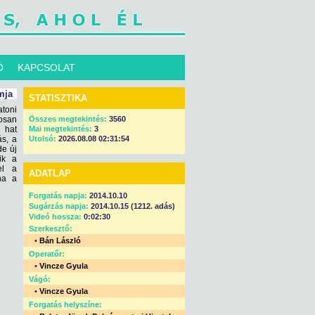
Ó
KAPCSOLAT
mja
STATISZTIKA
atoni
osan
Összes megtekintés:
3560
 hat
Mai megtekintés:
3
ás, a
Utolsó:
2026.08.08 02:31:54
de új
ik a
el a
ADATLAP
ha a
Forgatás napja:
2014.10.10
Sugárzás napja:
2014.10.15 (1212. adás)
Videó hossza:
0:02:30
Szerkesztő:
•
Bán László
Operatőr:
•
Vincze Gyula
Vágó:
•
Vincze Gyula
Forgatás helyszíne: