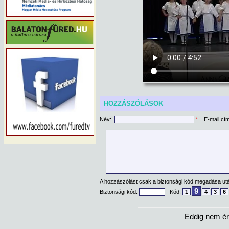
HOZZÁSZÓLÁSOK
Név:
*
E-mail cí
A hozzászólást csak a biztonsági kód megadása után
9
Biztonsági kód:
Kód:
1
4
3
6
Eddig nem ér