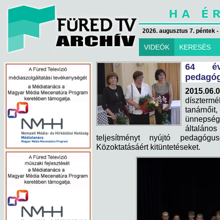
2026. augusztus 7. péntek -
VIDEÓK
KERESÉS
64 év
pedagó
2015.06.0
díszterm
tanárnő
ünnepség
általános
teljesítményt nyújtó pedagóg
Közoktatásáért kitüntetéseket.