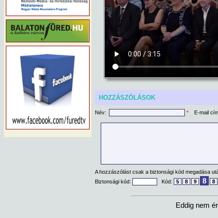
HOZZÁSZÓLÁSOK
Név:
*
E-mail cí
A hozzászólást csak a biztonsági kód megadása után
8
Biztonsági kód:
Kód:
5
8
9
8
Eddig nem ér