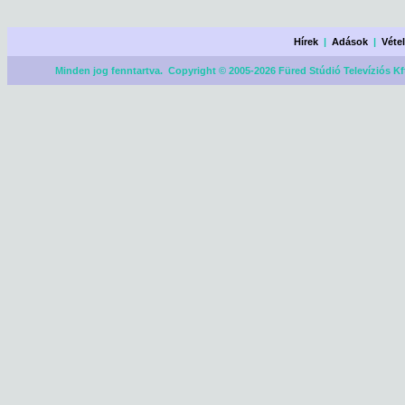
Hírek
|
Adások
|
Véte
Minden jog fenntartva. Copyright © 2005-2026 Füred Stúdió Televíziós Kf