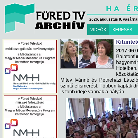
2026. augusztus 9. vasárna
VIDEÓK
KERESÉS
Kitünte
2017.06.0
Balaton
hagyomá
Hotelben.
közoktatá
Mitev Ivánné és Petneházi Lászlón
szintű elismerést. Többen kaptak dís
is több ideje vannak a pályán.