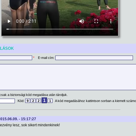
ÓLÁSOK
*
E-mail cím:
csak a biztonsági kód megadása után tároljuk.
1
Kód:
9
2
2
1
A kód megadásához kattintson sorban a kiemelt számo
2015.06.09. - 15:17:27
ezvény lesz, sok sikert mindenkinek!