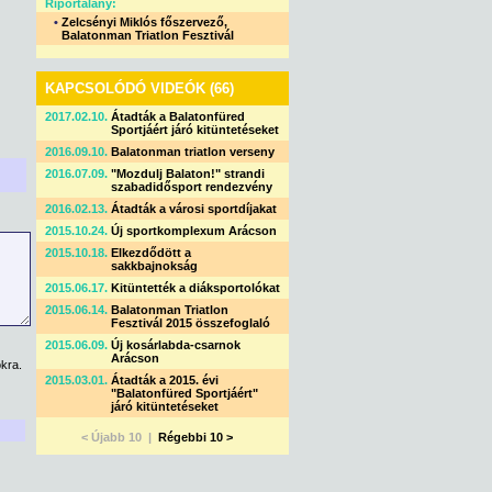
Riportalany:
•
Zelcsényi Miklós főszervező,
Balatonman Triatlon Fesztivál
KAPCSOLÓDÓ VIDEÓK (66)
2017.02.10.
Átadták a Balatonfüred
Sportjáért járó kitüntetéseket
2016.09.10.
Balatonman triatlon verseny
2016.07.09.
"Mozdulj Balaton!" strandi
szabadidősport rendezvény
2016.02.13.
Átadták a városi sportdíjakat
2015.10.24.
Új sportkomplexum Arácson
2015.10.18.
Elkezdődött a
sakkbajnokság
2015.06.17.
Kitüntették a diáksportolókat
2015.06.14.
Balatonman Triatlon
Fesztivál 2015 összefoglaló
2015.06.09.
Új kosárlabda-csarnok
Arácson
kra.
2015.03.01.
Átadták a 2015. évi
"Balatonfüred Sportjáért"
járó kitüntetéseket
< Újabb 10 |
Régebbi 10 >