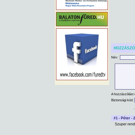
HOZZÁSZ
Név:
A hozzászólást 
Biztonsági kód:
#1 - Péter - 
Szuper rend