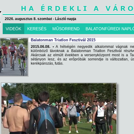
2026. augusztus 8. szombat - László napja
VIDEÓK
KERESÉS
MŰSORREND
BALATONFÜREDI NAPL
Balatonman Triatlon Fesztivál 2015
2015.06.08. •
A hétvégén negyedik alkalommal vágnak ne
különböző távoknak a Balatonman Triatlon Fesztivál résztv
Akárcsak az elmúlt években a versenyközpont most is a Ta
sétányon lesz, és az erőpróbák sorrendje is változatlan, ú
kerékpározás, futás.