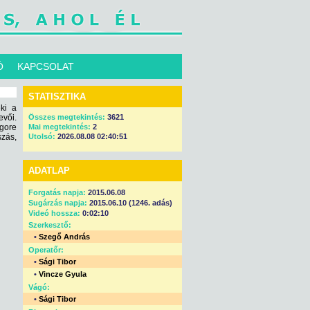
Ó
KAPCSOLAT
STATISZTIKA
ki a
evői.
Összes megtekintés:
3621
gore
Mai megtekintés:
2
szás,
Utolsó:
2026.08.08 02:40:51
ADATLAP
Forgatás napja:
2015.06.08
Sugárzás napja:
2015.06.10 (1246. adás)
Videó hossza:
0:02:10
Szerkesztő:
•
Szegő András
Operatőr:
•
Sági Tibor
•
Vincze Gyula
Vágó:
•
Sági Tibor