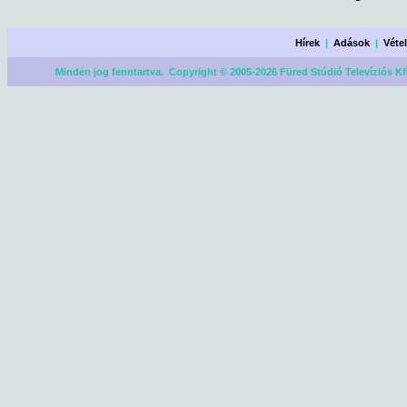
Hírek
|
Adások
|
Véte
Minden jog fenntartva. Copyright © 2005-2026 Füred Stúdió Televíziós Kf