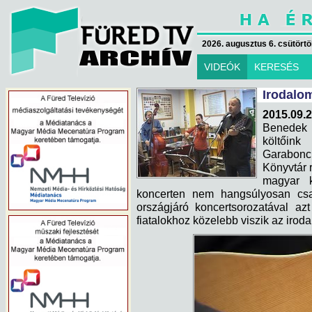
2026. augusztus 6. csütörtök
VIDEÓK
KERESÉS
Irodalom
2015.09.2
Benedek 
költőink
Garabonci
Könyvtár 
magyar k
koncerten nem hangsúlyosan csa
országjáró koncertsorozatával az
fiatalokhoz közelebb viszik az iroda