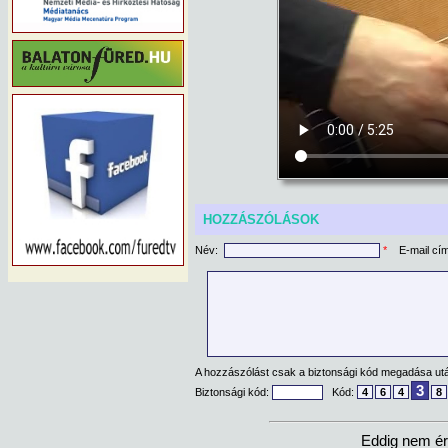
HOZZÁSZÓLÁSOK
Név:
*
E-mail cí
A hozzászólást csak a biztonsági kód megadása után
3
Biztonsági kód:
Kód:
4
6
4
8
Eddig nem ér