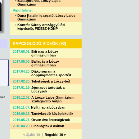
•
Balatonfüred, Lóczy Lajos
Gimnázium
Riportalany:
•
Duna Katalin igazgató, Lóczy Lajos
Gimnázium
•
Kontrát Károly országgyűlési
képviselő, FIDESZ-KDNP
KAPCSOLÓDÓ VIDEÓK (92)
2017.06.01.
Brit nap a Lóczy
gimnáziumban
2017.05.06.
Ballagás a Lóczy
gimnáziumban
2017.04.20.
Diákprogram a
doppingmentes sportért
2017.02.20.
Tehetségek a Lóczy-ból
2017.01.19.
Jégnapot tartottak a
Lóczysok
kra.
2016.12.02.
A Lóczy Lajos Gimnázium
szalagavató bálján
2016.11.07.
Nyílt nap a Lóczyban
2016.09.13.
Tanévkezdő középiskolák
2016.05.21.
Ötven éve érettségiztek
2016.04.29.
Elballagtak a diákok
< Újabb 10 |
Régebbi 10 >