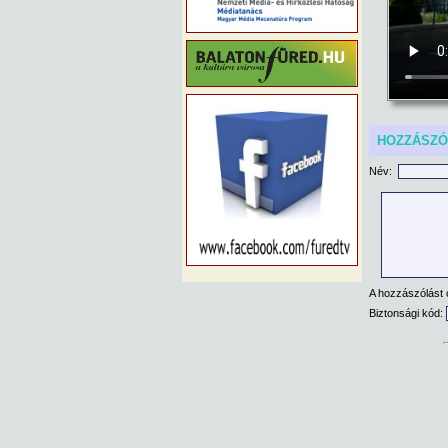
HOZZÁSZ
Név:
A hozzászólást 
Biztonsági kód: