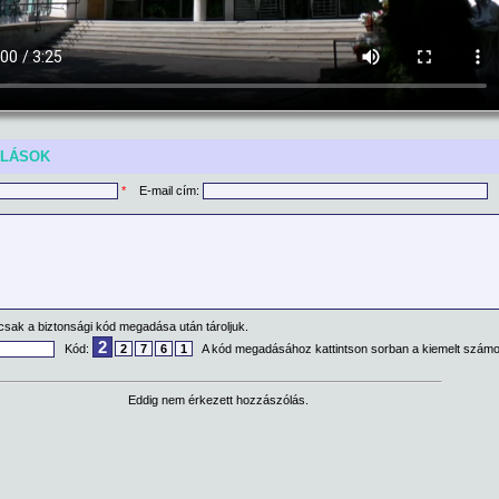
ÓLÁSOK
*
E-mail cím:
csak a biztonsági kód megadása után tároljuk.
2
Kód:
2
7
6
1
A kód megadásához kattintson sorban a kiemelt számo
Eddig nem érkezett hozzászólás.