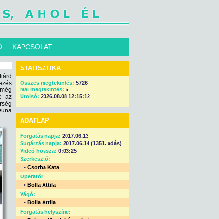
Ó
KAPCSOLAT
STATISZTIKA
iárd
kezés
Összes megtekintés:
5726
n még
Mai megtekintés:
5
e az
Utolsó:
2026.08.08 12:15:12
rség
Duna
ADATLAP
Forgatás napja:
2017.06.13
Sugárzás napja:
2017.06.14 (1351. adás)
Videó hossza:
0:03:25
Szerkesztő:
•
Csorba Kata
Operatőr:
•
Bolla Attila
Vágó:
•
Bolla Attila
Forgatás helyszíne: