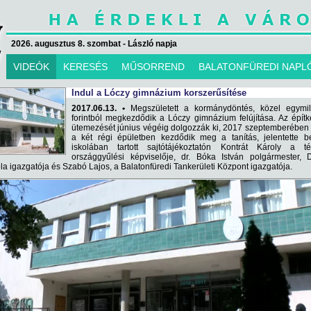
2026. augusztus 8. szombat - László napja
VIDEÓK
KERESÉS
MŰSORREND
BALATONFÜREDI NAPL
Indul a Lóczy gimnázium korszerűsítése
2017.06.13. •
Megszületett a kormánydöntés, közel egymill
forintból megkezdődik a Lóczy gimnázium felújítása. Az épít
ütemezését június végéig dolgozzák ki, 2017 szeptemberébe
a két régi épületben kezdődik meg a tanítás, jelentette b
iskolában tartott sajtótájékoztatón Kontrát Károly a té
országgyűlési képviselője, dr. Bóka István polgármester, 
ola igazgatója és Szabó Lajos, a Balatonfüredi Tankerületi Központ igazgatója.