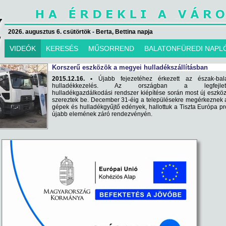
2026. augusztus 6. csütörtök - Berta, Bettina napja
VIDEÓK
KERESÉS
MŰSORREND
BALATONFÜREDI NAPL
Korszerű eszközök a megyei hulladékszállításban
2015.12.16. •
Újabb fejezetéhez érkezett az észak-bala
hulladékkezelés. Az országban a legfejlett
hulladékgazdálkodási rendszer kiépítése során most új eszkö
szereztek be. December 31-éig a településekre megérkeznek 
gépek és hulladékgyűjtő edények, hallottuk a Tiszta Európa pr
újabb elemének záró rendezvényén.