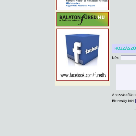
HOZZÁSZ
Név:
A hozzászólást 
Biztonsági kód: