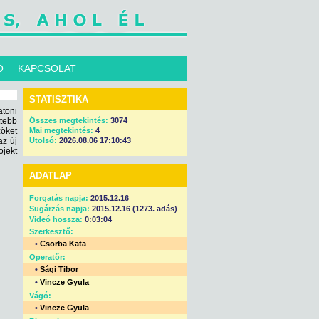
Ó
KAPCSOLAT
STATISZTIKA
toni
ebb
Összes megtekintés:
3074
zöket
Mai megtekintés:
4
az új
Utolsó:
2026.08.06 17:10:43
ojekt
ADATLAP
Forgatás napja:
2015.12.16
Sugárzás napja:
2015.12.16 (1273. adás)
Videó hossza:
0:03:04
Szerkesztő:
•
Csorba Kata
Operatőr:
•
Sági Tibor
•
Vincze Gyula
Vágó:
•
Vincze Gyula