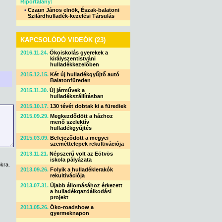
Riportalany:
•
Czaun János elnök, Észak-balatoni
Szilárdhulladék-kezelési Társulás
KAPCSOLÓDÓ VIDEÓK (23)
2016.11.24.
Ökoiskolás gyerekek a
királyszentistváni
hulladékkezelőben
2015.12.15.
Két új hulladékgyűjtő autó
Balatonfüreden
2015.11.30.
Új járművek a
hulladékszállításban
2015.10.17.
130 tévét dobtak ki a fürediek
2015.09.29.
Megkezdődött a házhoz
menő szelektív
hulladékgyűjtés
2015.03.09.
Befejeződött a megyei
szeméttelepek rekultivációja
2013.11.21.
Népszerű volt az Eötvös
iskola pályázata
kra.
2013.09.26.
Folyik a hulladéklerakók
rekultivációja
2013.07.31.
Újabb állomásához érkezett
a hulladékgazdálkodási
projekt
2013.05.26.
Öko-roadshow a
gyermeknapon