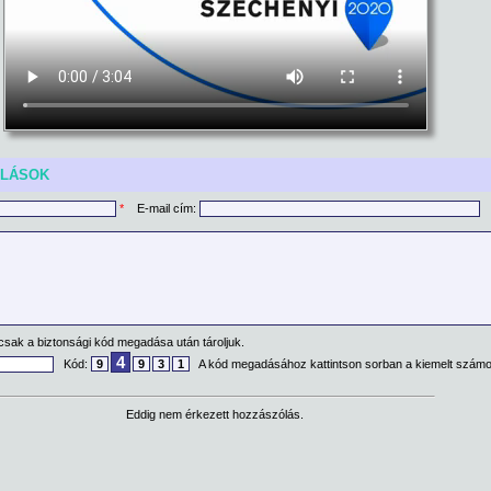
ÓLÁSOK
*
E-mail cím:
csak a biztonsági kód megadása után tároljuk.
4
Kód:
9
9
3
1
A kód megadásához kattintson sorban a kiemelt számo
Eddig nem érkezett hozzászólás.