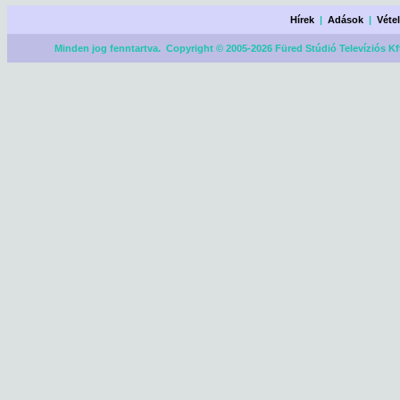
Hírek
|
Adások
|
Véte
Minden jog fenntartva. Copyright © 2005-2026 Füred Stúdió Televíziós Kf