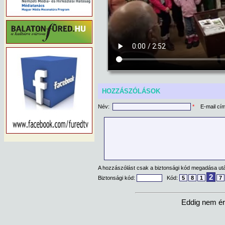
HOZZÁSZÓLÁSOK
Név:
*
E-mail cí
A hozzászólást csak a biztonsági kód megadása után
2
Biztonsági kód:
Kód:
5
8
1
7
Eddig nem ér