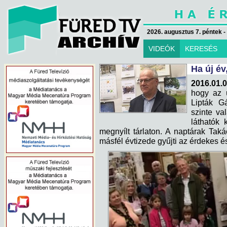
2026. augusztus 7. péntek -
VIDEÓK
KERESÉS
Ha új év
2016.01.
hogy az ú
Lipták G
szinte va
láthatók 
megnyílt tárlaton. A naptárak Tak
másfél évtizede gyűjti az érdekes 