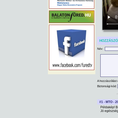
HOZZÁSZ
Név:
A hozzászólást 
Biztonsági kód:
#1 - MTO - 2
Példakép! B
Jó egészség