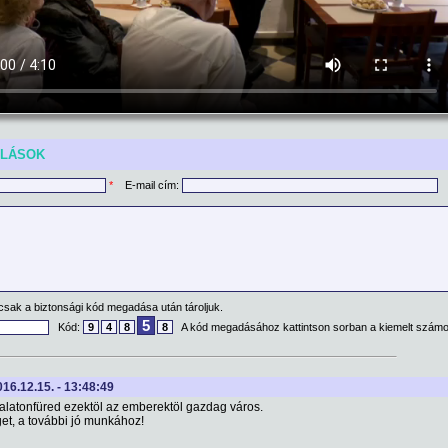
ÓLÁSOK
*
E-mail cím:
csak a biztonsági kód megadása után tároljuk.
5
Kód:
9
4
8
8
A kód megadásához kattintson sorban a kiemelt számo
016.12.15. - 13:48:49
alatonfüred ezektöl az emberektöl gazdag város.
et, a további jó munkához!