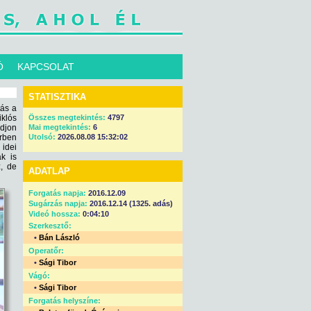
Ó
KAPCSOLAT
STATISZTIKA
tás a
iklós
Összes megtekintés:
4797
adjon
Mai megtekintés:
6
rben
Utolsó:
2026.08.08 15:32:02
 idei
k is
, de
ADATLAP
Forgatás napja:
2016.12.09
Sugárzás napja:
2016.12.14 (1325. adás)
Videó hossza:
0:04:10
Szerkesztő:
•
Bán László
Operatőr:
•
Sági Tibor
Vágó:
•
Sági Tibor
Forgatás helyszíne: