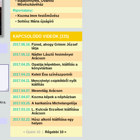
•
Balatonfüred, Óvárosi
Művészkávéház
Riportalany:
•
Kozma Imre festőművész
•
Soltész Mária újságíró
KAPCSOLÓDÓ VIDEÓK (335)
2017.06.16.
Füred, ahogy Grimm József
látja
2017.05.12.
Nádler László festményei
Arácson
2017.04.25.
Opatija képekben, kiállítás a
könyvtárban
2017.04.23.
Keleti Éva színészportréi
2017.04.11.
Mencshelyi csipkékből nyílt
kiállítás
2017.04.07.
Mesevilág Arácson
2017.04.07.
Kozma képek a népházban
kra.
2017.03.25.
A karikatúra Michelangelója
2017.03.10.
L. Kulcsár Erzsébet kiállítása
Arácson
2017.02.22.
Húsz alkotó kiállítása egy
helyen
< Újabb 10 |
Régebbi 10 >