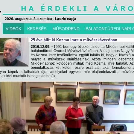
2026. augusztus 8. szombat - László napja
VIDEÓK
KERESÉS
MŰSORREND
BALATONFÜREDI NAPL
25 éve állít ki Kozma Imre a művészkávézóban
2016.12.09. •
1991-ben egy ötletként indult a Miklós-napi kiállí
balatonfüredi Óvárosi Művészkávézóban. A tulajdonos Nagy M
és Kozma Imre festőművész együtt találta ki, hogy a kávézó 
helyet a művészek kiállításainak. Azóta minden decembe
Miklós-naphoz kötődően nyitják meg Kozma Imre tárlatát. Az
bemutatkozás két külön részre osztható, akár formabontóna
lyan képek is láthatóak újra, amelyeket egyszer már elajándékozott a művész
 az idei munkák is megtekinthetők.