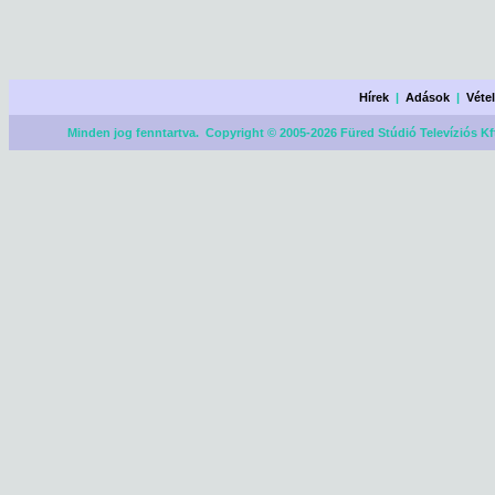
Hírek
|
Adások
|
Véte
Minden jog fenntartva. Copyright © 2005-2026 Füred Stúdió Televíziós Kf