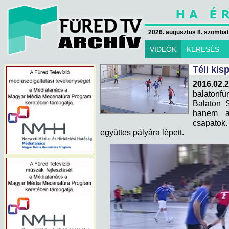
2026. augusztus 8. szombat 
VIDEÓK
KERESÉS
Téli kis
2016.02.2
balatonfür
Balaton 
hanem a 
csapato
együttes pályára lépett.