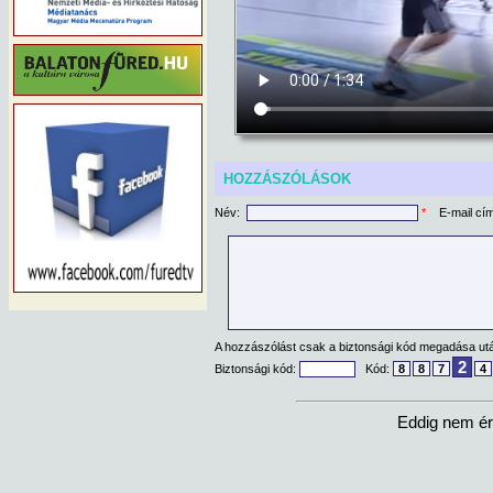
HOZZÁSZÓLÁSOK
Név:
*
E-mail cí
A hozzászólást csak a biztonsági kód megadása után
2
Biztonsági kód:
Kód:
8
8
7
4
Eddig nem ér