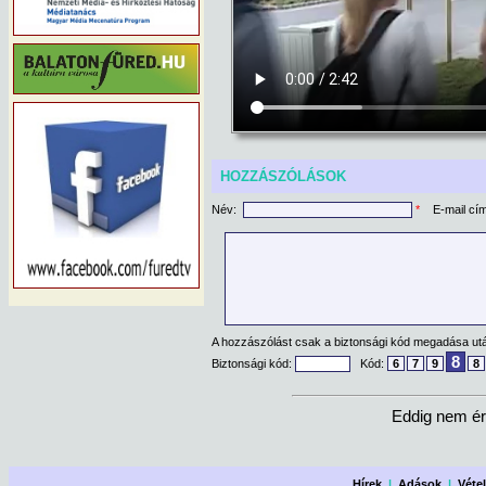
HOZZÁSZÓLÁSOK
Név:
*
E-mail cí
A hozzászólást csak a biztonsági kód megadása után
8
Biztonsági kód:
Kód:
6
7
9
8
Eddig nem ér
Hírek
|
Adások
|
Véte