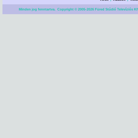
Minden jog fenntartva. Copyright © 2005-2026 Füred Stúdió Televíziós Kf