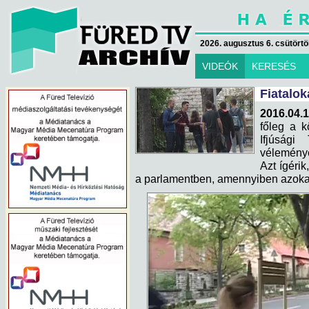
2026. augusztus 6. csütörtök
VIDEÓK
KERESÉS
Fiatalok
2016.04.1
főleg a k
Ifjúsági
véleménye
Azt ígérik
a parlamentben, amennyiben azokat e