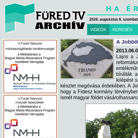
2026. augusztus 8. szombat 
VIDEÓK
KERESÉS
A Jobbi
2013.06.0
Lajos a J
reformátu
emlékmű
bírálták 
kilépést 
készlet megóvása érdekében. A Job
hogy a Fidesz kormány törvényben 
ismét magyar földet vásárolhassan