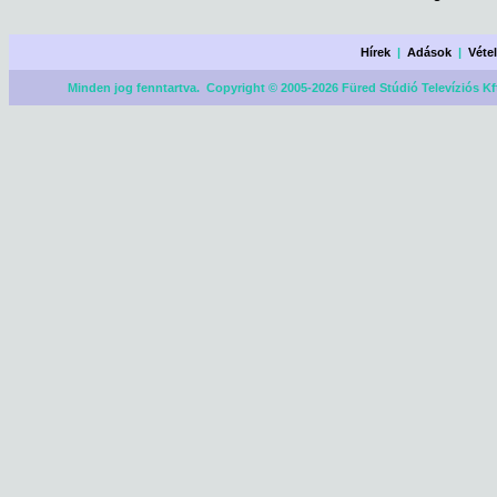
Hírek
|
Adások
|
Véte
Minden jog fenntartva. Copyright © 2005-2026 Füred Stúdió Televíziós Kf