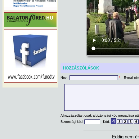
HOZZÁSZÓLÁSOK
Név:
*
E-mail cí
A hozzászólást csak a biztonsági kód megadása után
4
Biztonsági kód:
Kód:
3
2
3
6
Eddig nem ér