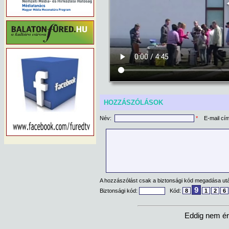
HOZZÁSZÓLÁSOK
Név:
*
E-mail cí
A hozzászólást csak a biztonsági kód megadása után
9
Biztonsági kód:
Kód:
8
1
2
6
Eddig nem ér