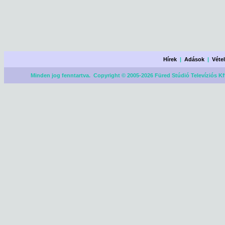
Hírek
|
Adások
|
Véte
Minden jog fenntartva. Copyright © 2005-2026 Füred Stúdió Televíziós Kf