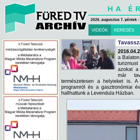
2026. augusztus 7. péntek -
VIDEÓK
KERESÉS
Tavassza
2016.04.2
a Balaton
turizmust
azokat a
már ta
természetesen a helyieket is. A 
programról és a gasztronómiai év
hallhattunk a Levendula Házban.